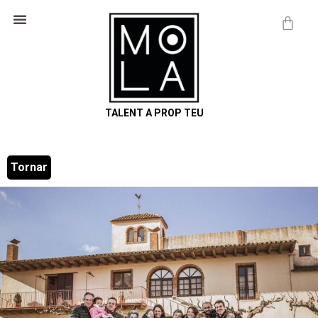
Cosmètica Natural
Informació útil
TALENT A PROP TEU
Tornar