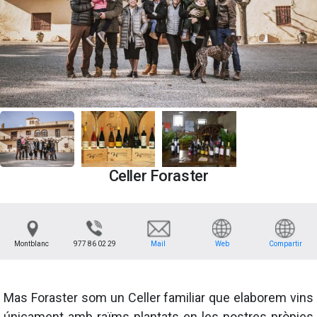
Celler Foraster
Montblanc
977 86 02 29
Mail
Web
Compartir
Mas Foraster som un Celler familiar que elaborem vins
únicament amb raïms plantats en les nostres pròpies