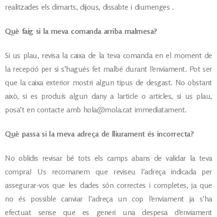
realitzades els
dimarts, dijous, dissabte i diumenges
.
Què faig si la meva comanda arriba malmesa?
Si us plau, revisa la caixa de la teva comanda en el moment de
la recepció per si s’hagués fet malbé durant l’enviament. Pot ser
que la caixa exterior mostri algun tipus de desgast. No obstant
això, si es produís algun dany a larticle o articles, si us plau,
posa’t en contacte amb hola@mola.cat immediatament.
Què passa si la meva adreça de lliurament és incorrecta?
No oblidis revisar bé tots els camps abans de validar la teva
compra! Us recomanem que reviseu l’adreça indicada per
assegurar-vos que les dades són correctes i completes, ja que
no és possible canviar l’adreça un cop l’enviament ja s’ha
efectuat sense que es generi una despesa d’enviament