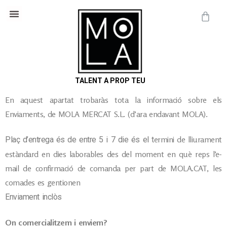
Cosmètica Natural
Informació útil
TALENT A PROP TEU
En aquest apartat trobaràs tota la informació sobre els
Enviaments, de MOLA MERCAT S.L. (d’ara endavant MOLA).
ermini de lliurament
Plaç d’entrega és de entre 5 i 7 die és el t
estàndard en dies laborables des del moment en què reps l’e-
mail de confirmació de comanda per part de MOLA.CAT, les
comades es gentionen
Enviament inclòs
On comercialitzem i enviem?