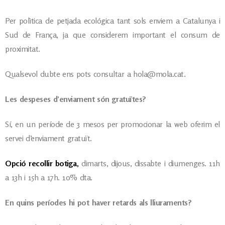
Per polìtica de petjada ecológica
tant sols enviem a Catalunya i
Sud de França, ja que considerem important el consum de
proximitat.
Qualsevol dubte ens pots consultar a hola@mola.cat.
Les despeses d’enviament són gratuïtes?
Sí, en un període de 3 mesos per promocionar la web oferim el
servei d’enviament gratuït.
Opció recollir botiga,
dimarts, dijous, dissabte i diumenges. 11h
a 13h i 15h a 17h. 10% dta.
En quins períodes hi pot haver retards als lliuraments?