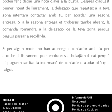
poden fer ) deixar una nota d’avís a la bústia. Després d’aquest
primer intent de lliurament, la delegació que reparteix a la teva
zona intentarà contactar amb tu per acordar una segona
entrega. Si a la segona entrega et trobessis també absent, la
comanda romandrà a la delegació de la teva zona perquè
puguis passar a recollir-la.
Si per algun motiu no han aconseguit contactar amb tu per
acordar el lliurament, pots escriure’ns a hola@mola.cat perquè
et puguem facilitar la informació de contacte o ajudar allò que
calgui.
Informació Útil
Mola.cat
Nota Legal
Passeig del Mar 17
Política de protecció dades
17130 L’Escala
Política de Cookies
+34 621 29 11 44