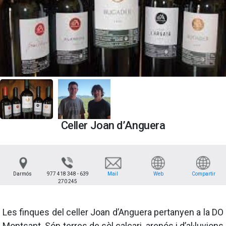
Celler Joan d’Anguera
Darmós
977 418 348 - 639
Mail
Web
Compartir
270 245
Les finques del celler Joan d’Anguera pertanyen a la DO
Montsant. Són terres de sòl calcari, arenós i d’al·luvions