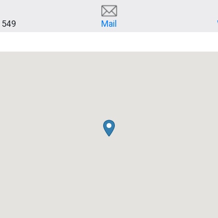
 549
Mail