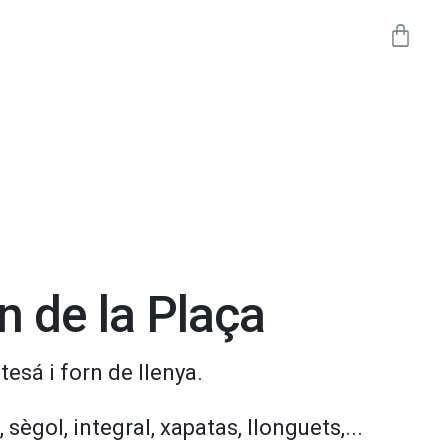
rn de la Plaça
tesá i forn de llenya.
, sègol, integral, xapatas, llonguets,...