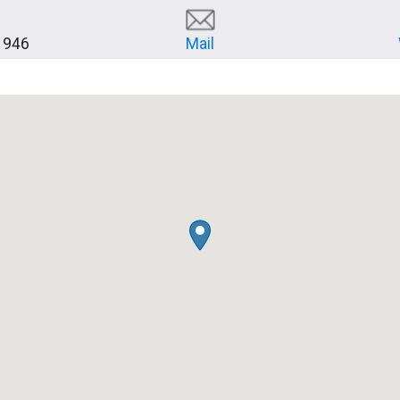
 946
Mail