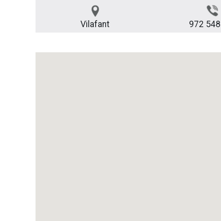
Vilafant
972 548