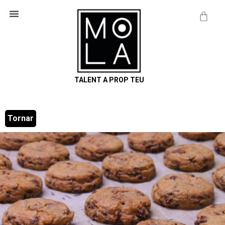
Cosmètica Natural
Informació útil
TALENT A PROP TEU
Tornar