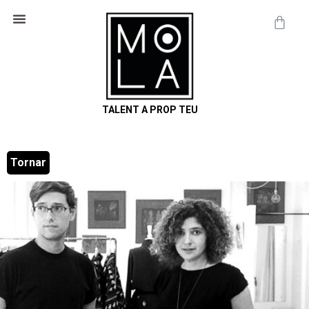
Cosmètica Natural
Informació útil
TALENT A PROP TEU
Tornar