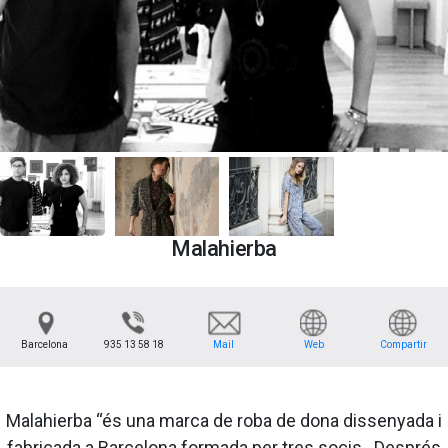
Malahierba
Barcelona
935 13 58 18
Mail
Web
Compartir
Malahierba “és una marca de roba de dona dissenyada i
fabricada a Barcelona formada per tres socis. Després