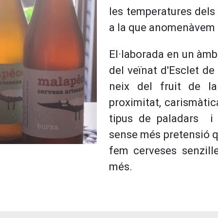
les temperatures dels 
a la que anomenàvem "
El·laborada en un àmbi
del veïnat d'Esclet d
neix del fruit de l
proximitat, carismàtica
tipus de paladars i
sense més pretensió qu
fem cerveses senzilles
més.