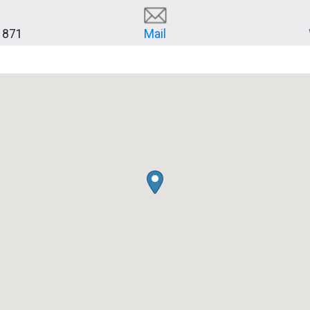
 871
Mail