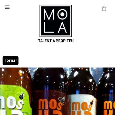
Cosmètica Natural
Informació útil
TALENT A PROP TEU
Tornar