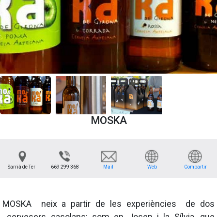
MOSKA
Sarrià de Ter
669 299 368
Mail
Web
Compartir
MOSKA neix a partir de les experiències de dos
cervesers casolans: som en Josep i la Sílvia, que