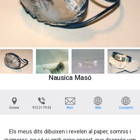
Nausica Masó
Girona
972 21 79 55
Mail
Web
Compartir
Els meus dits dibuixen i revelen al paper, somnis i
quimeres, no sé si amb gaire encert, que després van