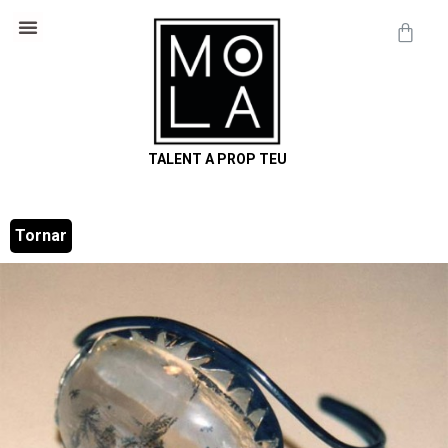
Cosmètica Natural
Informació útil
TALENT A PROP TEU
Tornar