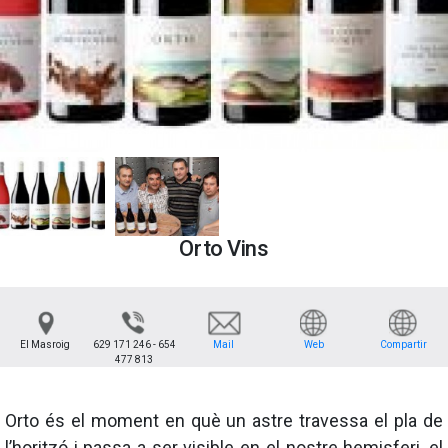
Orto Vins
El Masroig
629 171 246 - 654
Mail
Web
Compartir
477 813
Orto és el moment en què un astre travessa el pla de
l’horitzó i passa a ser visible en el nostre hemisferi, el