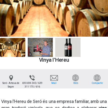
Vinya l’Hereu
Seró - Artesa de
690 694 340 / 639
Mail
Web
Compartir
Segre
311 175 / 616
Vinya l’Hereu de Seró és una empresa familiar, amb una
gran tradició vinícola, que es dedica a elaborar
vins