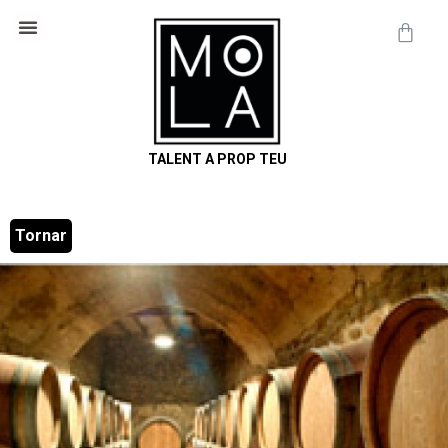
Cosmètica Natural
Informació útil
TALENT A PROP TEU
Tornar