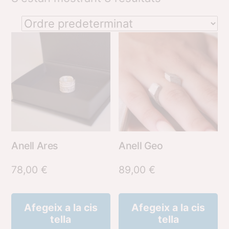
Anell Ares
Anell Geo
78,00
€
89,00
€
Afegeix a la cis
Afegeix a la cis
tella
tella