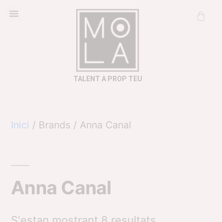
Cosmètica Natural
Informació útil
TALENT A PROP TEU
Inici
/ Brands / Anna Canal
Anna Canal
S'estan mostrant 8 resultats