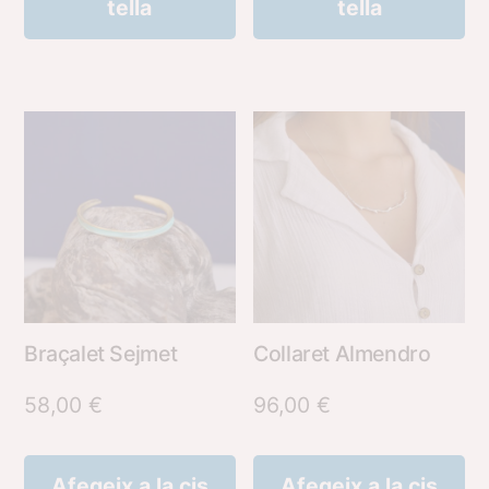
tella
tella
Braçalet Sejmet
Collaret Almendro
58,00
€
96,00
€
Afegeix a la cis
Afegeix a la cis