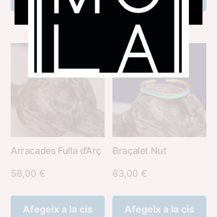
Arracades Fulla d’Arç
Braçalet Nut
58,00
€
63,00
€
Afegeix a la cis
Afegeix a la cis