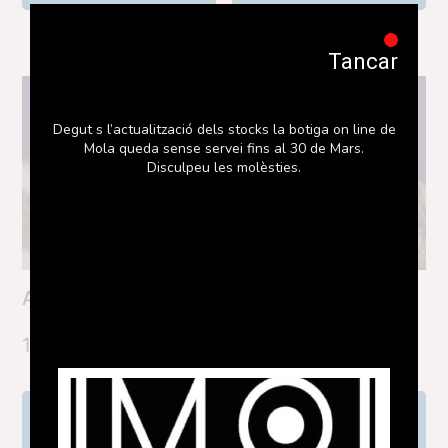
Tancar
Degut s l’actualització dels stocks la botiga on line de
Mola queda sense servei fins al 30 de Mars.
Disculpeu les molèsties.
Anell Talaier
Anell Turqueta
109,00
€
108,00
€
Afegeix a la cis
Afegeix a la cis
tella
tella