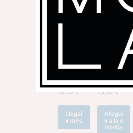
S'estan mostrant 3 resul
Camisa
Samarreta
Ecoprint
Ecoprint
78,50
€
73,90
€
Llegei
Afegei
x més
x a la c
istella