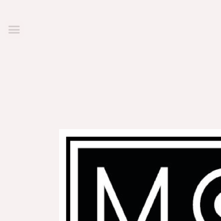
Inici
/ Brands / Sonia Ferrer
Sonia Ferr