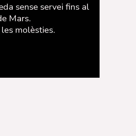
eda sense servei fins al
de Mars.
les molèsties.