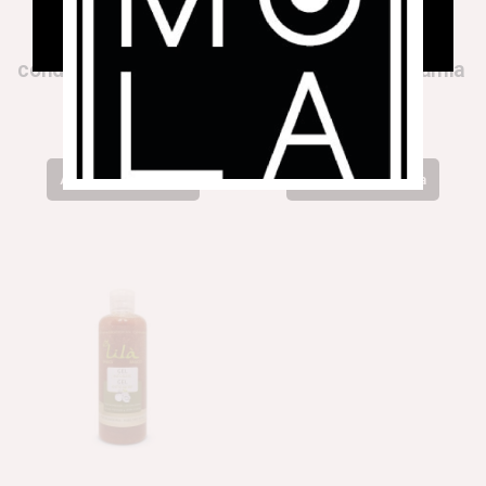
condicionador capil.lar
Crema de macadàmia
11,00
€
12,20
€
Afegeix a la cistella
Afegeix a la cistella