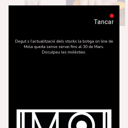
Tancar
Aigua micel.lar
Lot nadó
Degut s l’actualització dels stocks la botiga on line de
18,20
€
36,80
€
Mola queda sense servei fins al 30 de Mars.
Disculpeu les molèsties.
Afegeix a la cistella
Afegeix a la cistella