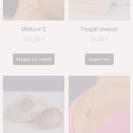
Misto nº2
Penjoll alvocat
153,00
€
36,00
€
Afegeix a la cistella
Llegeix més