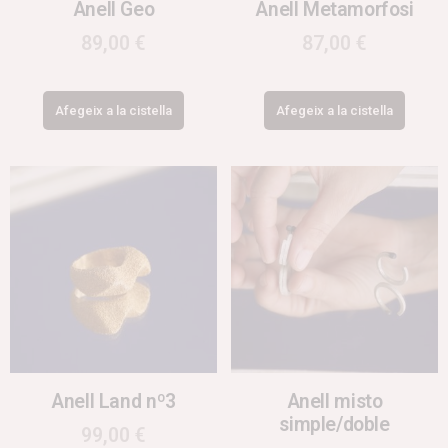
Anell Geo
Anell Metamorfosi
89,00
€
87,00
€
Afegeix a la cistella
Afegeix a la cistella
Anell Land nº3
Anell misto
simple/doble
99,00
€