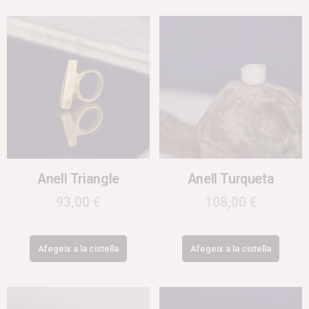
Anell Triangle
Anell Turqueta
93,00
€
108,00
€
Afegeix a la cistella
Afegeix a la cistella