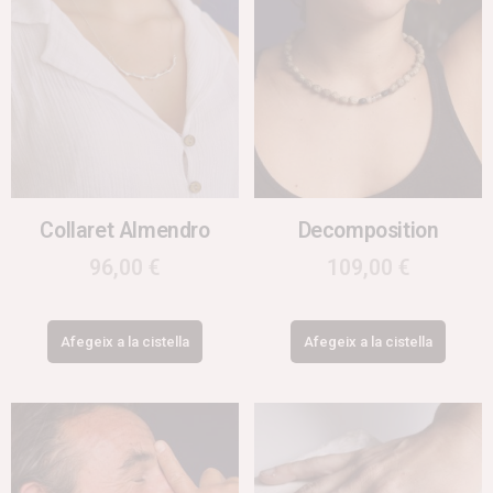
Collaret Almendro
Decomposition
96,00
€
109,00
€
Afegeix a la cistella
Afegeix a la cistella