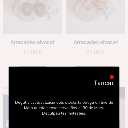
Arracades alvocat
Arracades alvocat
21,00
€
21,00
€
Llegeix més
Afegeix a la cistella
Tancar
Degut s l’actualització dels stocks la botiga on line de
Mola queda sense servei fins al 30 de Mars.
Disculpeu les molèsties.