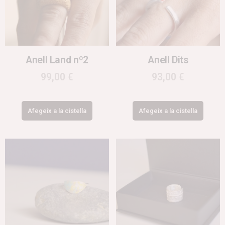
Anell Land nº2
Anell Dits
99,00
€
93,00
€
Afegeix a la cistella
Afegeix a la cistella