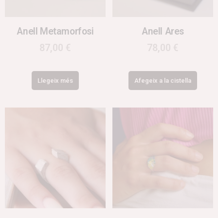
Anell Metamorfosi
Anell Ares
87,00
€
78,00
€
Llegeix més
Afegeix a la cistella