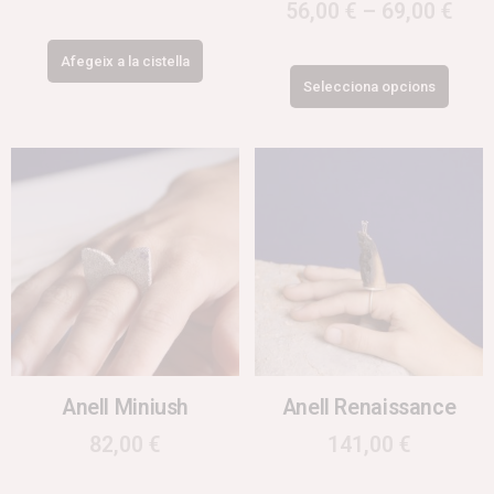
56,00
€
–
69,00
€
Afegeix a la cistella
Selecciona opcions
Anell Miniush
Anell Renaissance
82,00
€
141,00
€