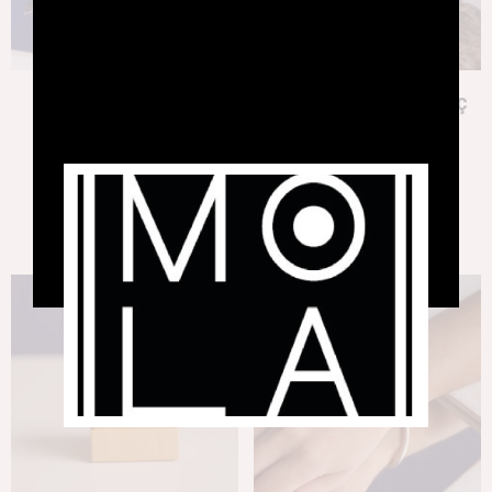
Arracades Bees
Arracades Fulla d’Arç
193,00
€
58,00
€
Afegeix a la cistella
Afegeix a la cistella