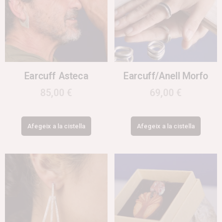
Earcuff Asteca
Earcuff/Anell Morfo
85,00
€
69,00
€
Afegeix a la cistella
Afegeix a la cistella