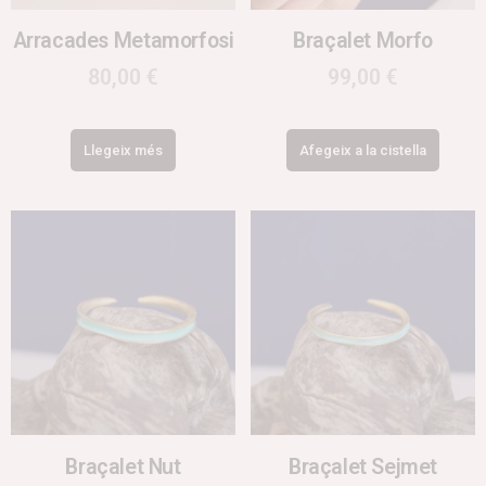
Arracades Metamorfosi
Braçalet Morfo
80,00
€
99,00
€
Llegeix més
Afegeix a la cistella
Braçalet Nut
Braçalet Sejmet