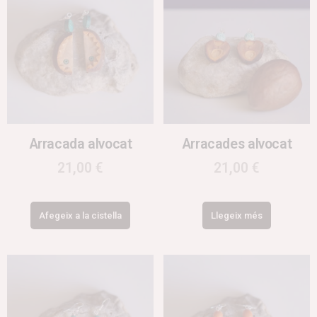
Arracada alvocat
Arracades alvocat
21,00
€
21,00
€
Afegeix a la cistella
Llegeix més