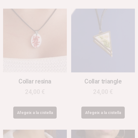
Collar resina
Collar triangle
24,00
€
24,00
€
Afegeix a la cistella
Afegeix a la cistella