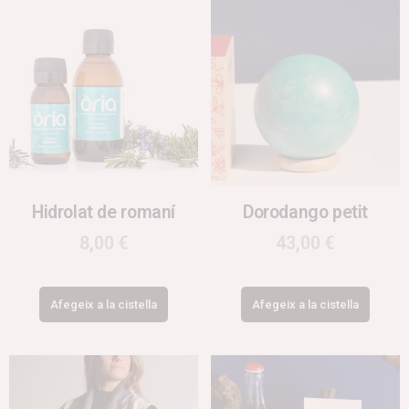
Hidrolat de romaní
Dorodango petit
8,00
€
43,00
€
Afegeix a la cistella
Afegeix a la cistella