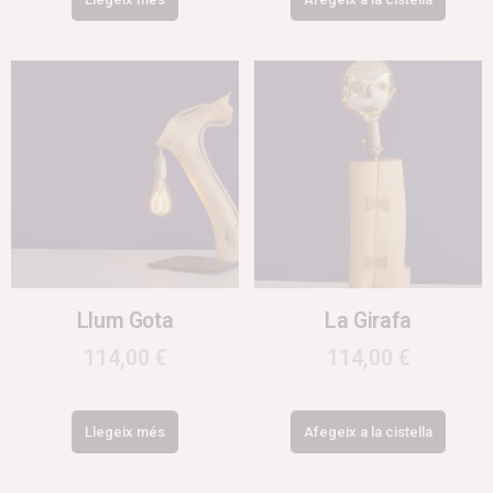
Llum Gota
La Girafa
114,00
€
114,00
€
Llegeix més
Afegeix a la cistella