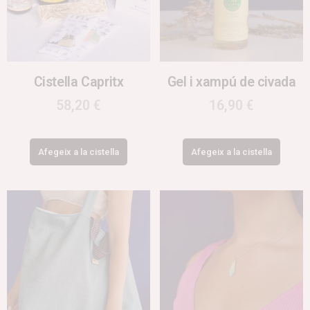
Cistella Capritx
Gel i xampú de civada
58,20
€
16,90
€
Afegeix a la cistella
Afegeix a la cistella