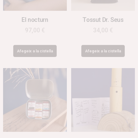
El nocturn
Tossut Dr. Seus
97,00
€
34,00
€
Afegeix a la cistella
Afegeix a la cistella