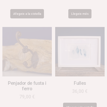
Afegeix a la cistella
Llegeix més
Penjador de fusta i
Fulles
ferro
36,00
€
79,00
€