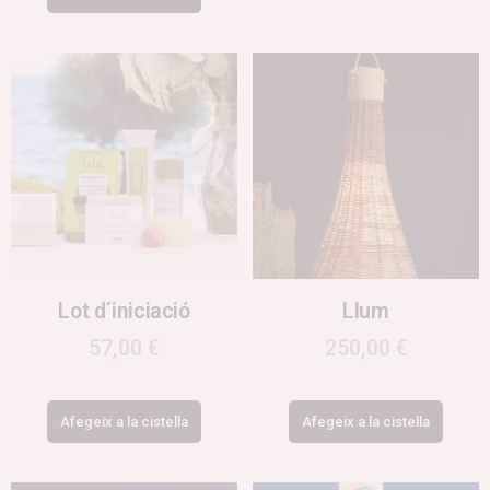
Lot d´iniciació
Llum
57,00
€
250,00
€
Afegeix a la cistella
Afegeix a la cistella