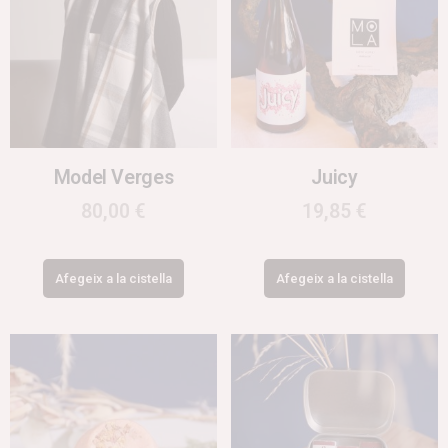
Model Verges
Juicy
80,00
€
19,85
€
Afegeix a la cistella
Afegeix a la cistella