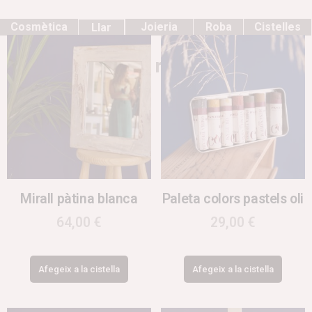
Cosmètica
Joieria
Roba
Cistelles
Llar
Productes relacionats
Mirall pàtina blanca
Paleta colors pastels oli
64,00
€
29,00
€
Afegeix a la cistella
Afegeix a la cistella