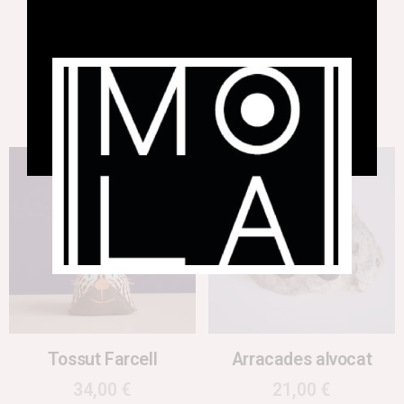
Pedra Zen
Anell Triangle
46,00
€
93,00
€
Afegeix a la cistella
Afegeix a la cistella
Tossut Farcell
Arracades alvocat
34,00
€
21,00
€