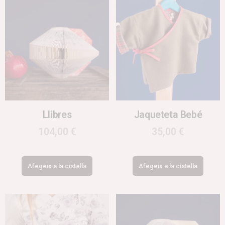
Llibres
Jaqueteta Bebé
104,00
€
35,00
€
Afegeix a la cistella
Afegeix a la cistella