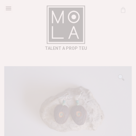
Cosmètica Natural
Informació útil
TALENT A PROP TEU