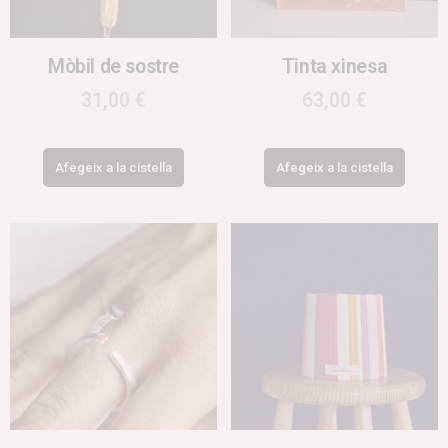
Mòbil de sostre
Tinta xinesa
31,00
€
63,00
€
Afegeix a la cistella
Afegeix a la cistella