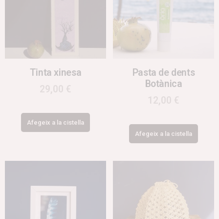
Tinta xinesa
Pasta de dents
Botànica
29,00
€
12,00
€
Afegeix a la cistella
Afegeix a la cistella