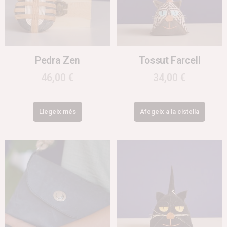
Pedra Zen
Tossut Farcell
46,00
€
34,00
€
Llegeix més
Afegeix a la cistella