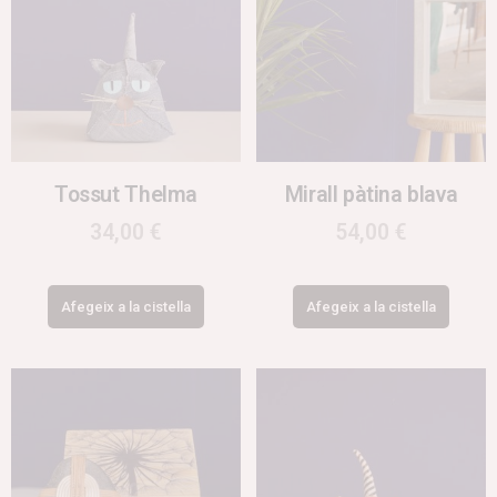
Tossut Thelma
Mirall pàtina blava
34,00
€
54,00
€
Afegeix a la cistella
Afegeix a la cistella