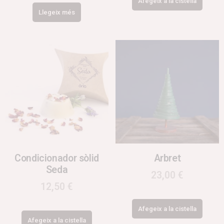
Afegeix a la cistella
Llegeix més
Condicionador sòlid
Arbret
Seda
23,00
€
12,50
€
Afegeix a la cistella
Afegeix a la cistella