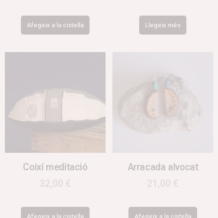
Afegeix a la cistella
Llegeix més
Coixí meditació
Arracada alvocat
32,00
€
21,00
€
Afegeix a la cistella
Afegeix a la cistella