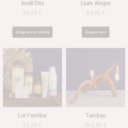
Anell Dits
Llum Alegre
93,00
€
84,00
€
Afegeix a la cistella
Llegeix més
Lot Familiar
Tumbao
92,50
€
265,00
€