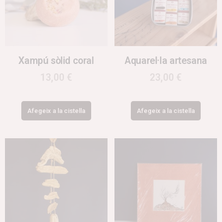
Xampú sòlid coral
Aquarel·la artesana
13,00
€
23,00
€
Afegeix a la cistella
Afegeix a la cistella