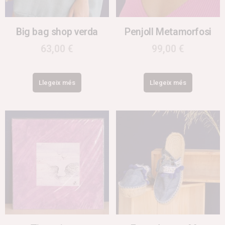
Big bag shop verda
Penjoll Metamorfosi
63,00
€
99,00
€
Llegeix més
Llegeix més