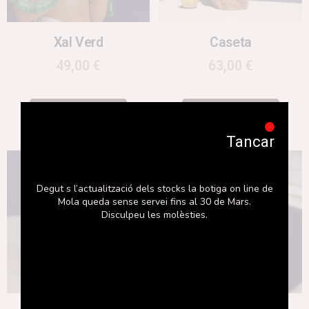
Xal Verd
Caseta
49,00
€
63,00
€
Afegeix a la cistella
Afegeix a la cistella
Tancar
Degut s l’actualització dels stocks la botiga on line de
Mola queda sense servei fins al 30 de Mars.
Disculpeu les molèsties.