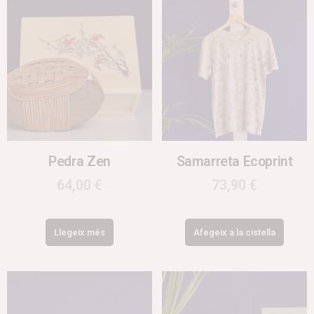
Pedra Zen
Samarreta Ecoprint
64,00
€
73,90
€
Llegeix més
Afegeix a la cistella