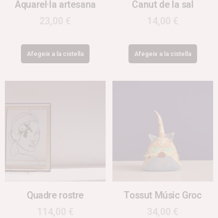
Aquarel·la artesana
Canut de la sal
23,00
€
14,00
€
Afegeix a la cistella
Afegeix a la cistella
Quadre rostre
Tossut Músic Groc
114,00
€
34,00
€