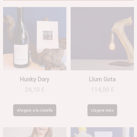
Hunky Dory
Llum Gota
24,10
€
114,00
€
Afegeix a la cistella
Llegeix més