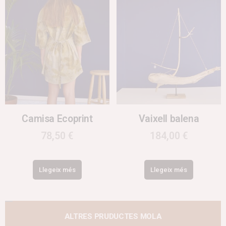
Camisa Ecoprint
Vaixell balena
78,50
€
184,00
€
Llegeix més
Llegeix més
ALTRES PRUDUCTES MOLA