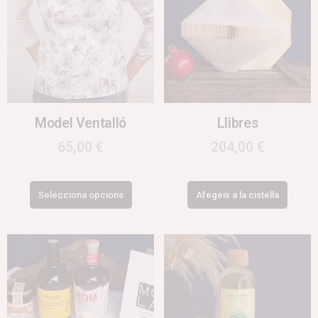
Model Ventalló
Llibres
65,00
€
204,00
€
Selecciona opcions
Afegeix a la cistella