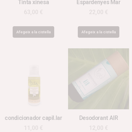
Tinta xinesa
Espardenyes Mar
63,00
€
22,00
€
Afegeix a la cistella
Afegeix a la cistella
condicionador capil.lar
Desodorant AIR
11,00
€
12,00
€