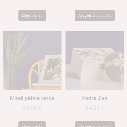
Llegeix més
Afegeix a la cistella
Mirall pàtina verda
Pedra Zen
85,00
€
64,00
€
Llegeix més
Afegeix a la cistella