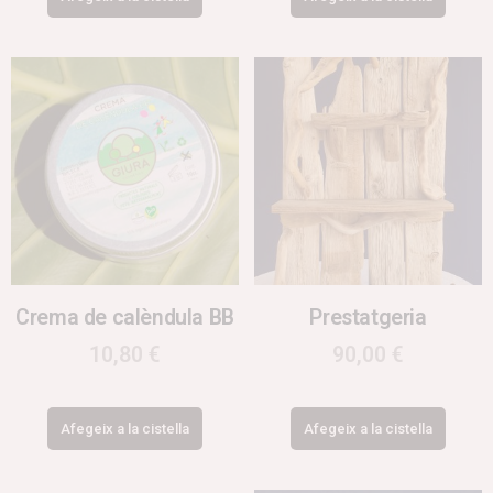
Crema de calèndula BB
Prestatgeria
10,80
€
90,00
€
Afegeix a la cistella
Afegeix a la cistella