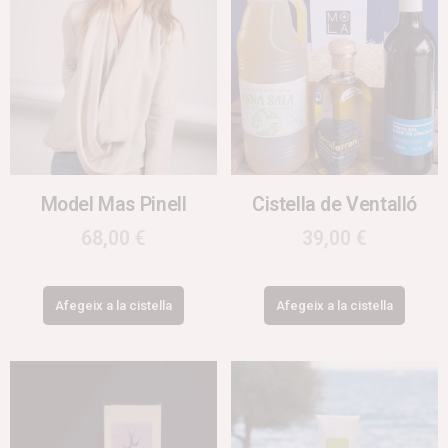
Model Mas Pinell
Cistella de Ventalló
68,00
€
39,00
€
Afegeix a la cistella
Afegeix a la cistella