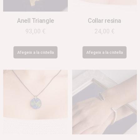
Anell Triangle
Collar resina
93,00
€
24,00
€
Afegeix a la cistella
Afegeix a la cistella