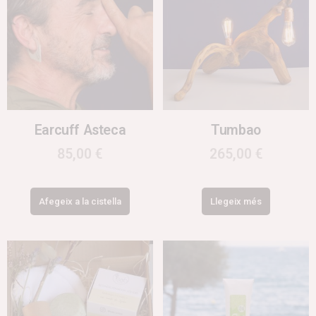
Earcuff Asteca
Tumbao
85,00
€
265,00
€
Afegeix a la cistella
Llegeix més