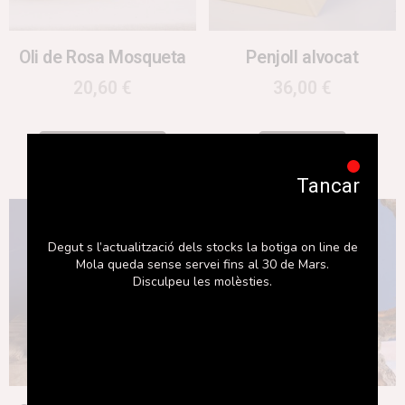
Oli de Rosa Mosqueta
Penjoll alvocat
20,60
€
36,00
€
Afegeix a la cistella
Llegeix més
Tancar
Degut s l’actualització dels stocks la botiga on line de
Mola queda sense servei fins al 30 de Mars.
Disculpeu les molèsties.