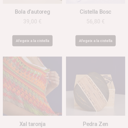
Bola d’autoreg
Cistella Bosc
39,00
€
56,80
€
Afegeix a la cistella
Afegeix a la cistella
Xal taronja
Pedra Zen