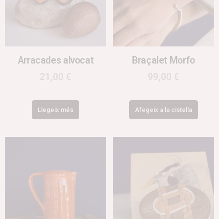
Arracades alvocat
Braçalet Morfo
21,00
€
99,00
€
Llegeix més
Afegeix a la cistella