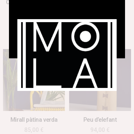
Cistella Dolç Empordà
Marieta
44,00
€
13,50
€
Afegeix a la cistella
Afegeix a la cistella
Mirall pàtina verda
Peu d’elefant
85,00
€
94,00
€