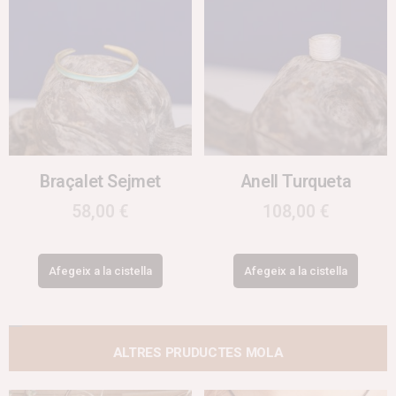
Braçalet Sejmet
Anell Turqueta
58,00
€
108,00
€
Afegeix a la cistella
Afegeix a la cistella
ALTRES PRUDUCTES MOLA