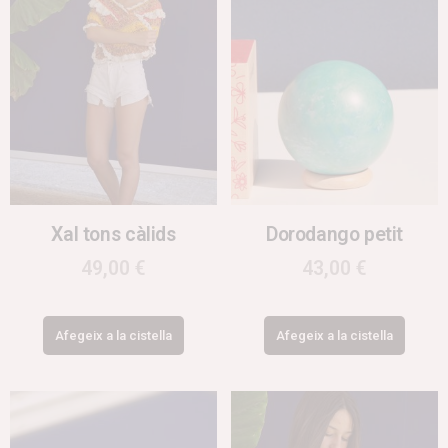
Xal tons càlids
Dorodango petit
49,00
€
43,00
€
Afegeix a la cistella
Afegeix a la cistella