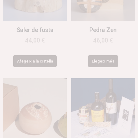
Saler de fusta
Pedra Zen
44,00
€
46,00
€
Afegeix a la cistella
Llegeix més