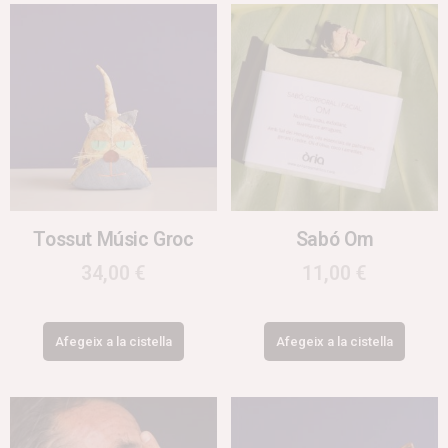
Tossut Músic Groc
Sabó Om
34,00
€
11,00
€
Afegeix a la cistella
Afegeix a la cistella