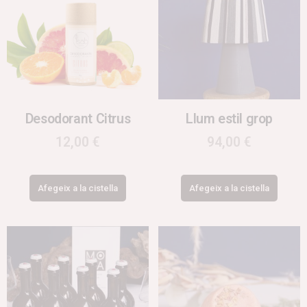
Desodorant Citrus
Llum estil grop
12,00
€
94,00
€
Afegeix a la cistella
Afegeix a la cistella