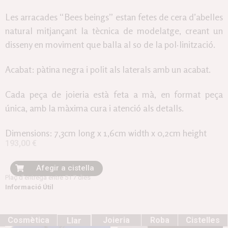
Les arracades “Bees beings” estan fetes de cera d’abelles
natural mitjançant la tècnica de modelatge, creant un
disseny en moviment que balla al so de la pol·linització.
Acabat: pàtina negra i polit als laterals amb un acabat.
Cada peça de joieria està feta a mà, en format peça
única, amb la màxima cura i atenció als detalls.
Dimensions: 7,3cm long x 1,6cm width x 0,2cm height
193,00
€
Afegir a cistella
Plaç d’entrega entre 5 i 7 dies
Informació Útil
Cosmètica
Joieria
Roba
Cistelles
Llar