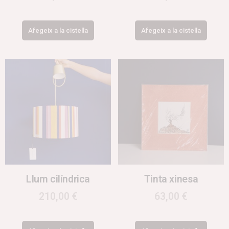
Afegeix a la cistella
Afegeix a la cistella
Llum cilíndrica
Tinta xinesa
210,00
€
63,00
€