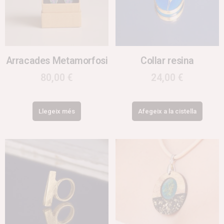
Arracades Metamorfosi
Collar resina
80,00
€
24,00
€
Llegeix més
Afegeix a la cistella