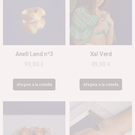
Anell Land nº3
Xal Verd
99,00
€
49,00
€
Afegeix a la cistella
Afegeix a la cistella