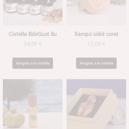
Cistella BdeGust 8u
Xampú sòlid coral
34,00
€
13,00
€
Afegeix a la cistella
Afegeix a la cistella