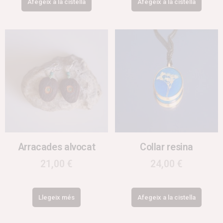
Afegeix a la cistella
Afegeix a la cistella
Arracades alvocat
Collar resina
21,00
€
24,00
€
Llegeix més
Afegeix a la cistella