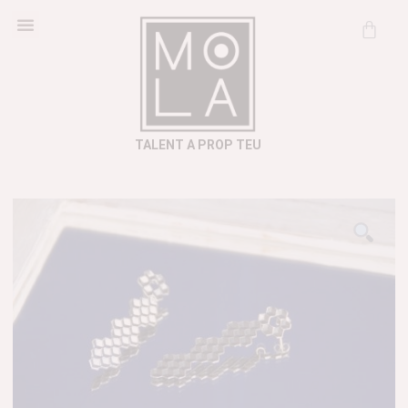
Cosmètica Natural
Informació útil
TALENT A PROP TEU