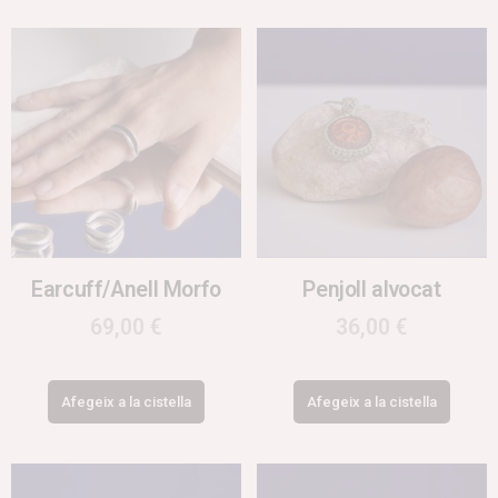
Earcuff/Anell Morfo
Penjoll alvocat
69,00
€
36,00
€
Afegeix a la cistella
Afegeix a la cistella