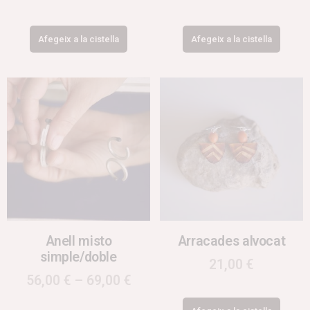
Afegeix a la cistella
Afegeix a la cistella
Anell misto
Arracades alvocat
simple/doble
21,00
€
56,00
€
–
69,00
€