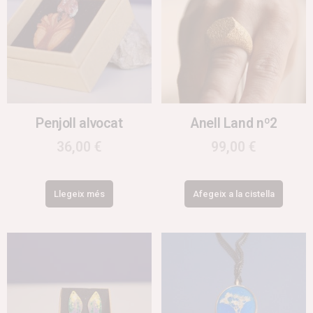
Penjoll alvocat
Anell Land nº2
36,00
€
99,00
€
Llegeix més
Afegeix a la cistella