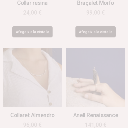
Collar resina
Braçalet Morfo
24,00
€
99,00
€
Afegeix a la cistella
Afegeix a la cistella
Collaret Almendro
Anell Renaissance
96,00
€
141,00
€