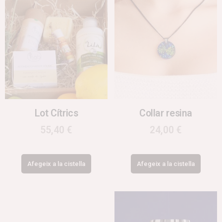
Lot Cítrics
Collar resina
55,40
€
24,00
€
Afegeix a la cistella
Afegeix a la cistella