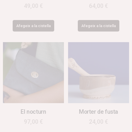
49,00
€
64,00
€
Afegeix a la cistella
Afegeix a la cistella
El nocturn
Morter de fusta
97,00
€
24,00
€