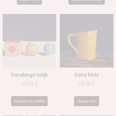
Dorodango mitjà
Gerra Mola
63,00
€
28,00
€
Afegeix a la cistella
Llegeix més