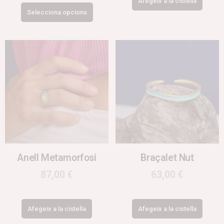
Afegeix a la cistella
Selecciona opcions
Anell Metamorfosi
Braçalet Nut
87,00
€
63,00
€
Afegeix a la cistella
Afegeix a la cistella