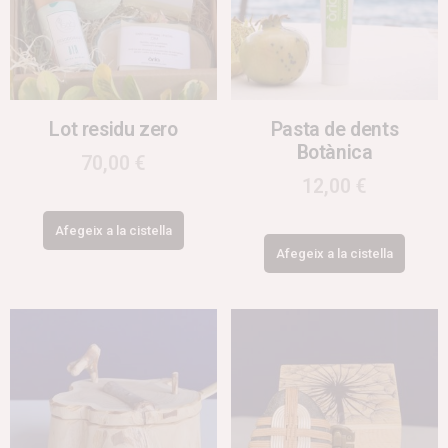
Lot residu zero
Pasta de dents
Botànica
70,00
€
12,00
€
Afegeix a la cistella
Afegeix a la cistella