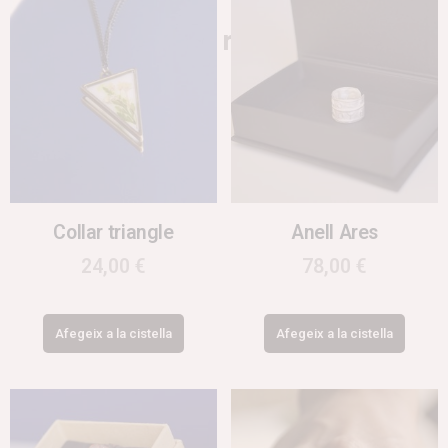
Productes relacionats
Collar triangle
Anell Ares
24,00
€
78,00
€
Afegeix a la cistella
Afegeix a la cistella