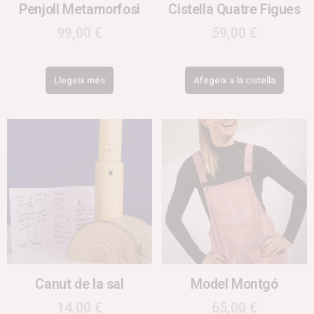
Penjoll Metamorfosi
Cistella Quatre Figues
99,00
€
59,00
€
Llegeix més
Afegeix a la cistella
Canut de la sal
Model Montgó
14,00
€
65,00
€