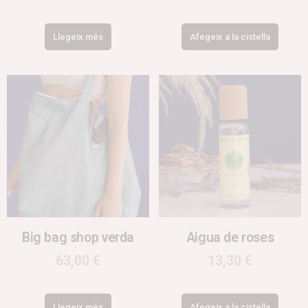
Llegeix més
Afegeix a la cistella
Big bag shop verda
Aigua de roses
63,00
€
13,30
€
Llegeix més
Afegeix a la cistella