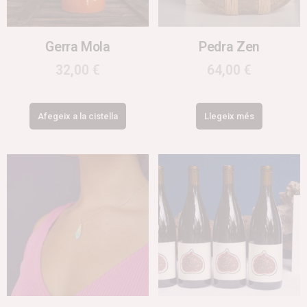
Gerra Mola
Pedra Zen
32,00
€
64,00
€
Afegeix a la cistella
Llegeix més