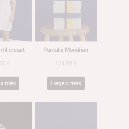
rfil creuat
Pantalla Mondrian
,00
€
124,00
€
ix més
Llegeix més