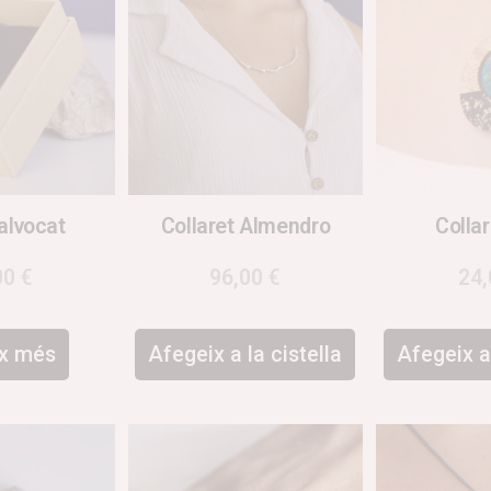
 alvocat
Collaret Almendro
Collar
00
€
96,00
€
24
ix més
Afegeix a la cistella
Afegeix a 