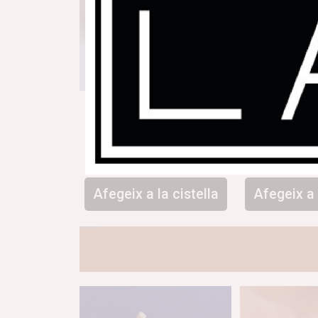
Arracada alvocat
Anell Re
21,00
€
141
Afegeix a la cistella
Afegeix a 