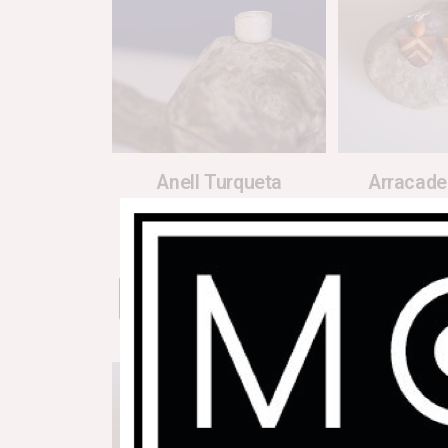
Anell Turqueta
Arracade
108,00
€
21,
Afegeix a la cistella
Afegeix a 