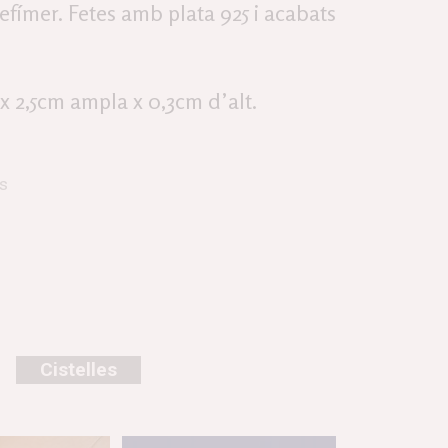
 efímer. Fetes amb plata 925 i acabats
x 2,5cm ampla x 0,3cm d’alt.
es
Cistelles