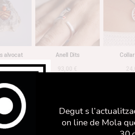
s alvocat
Anell Dits
Collar
00
€
93,00
€
24
la cistella
Afegeix a la cistella
Afegeix a 
Degut s l’actualitza
on line de Mola qu
30 