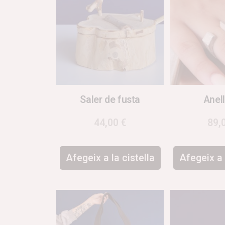
Saler de fusta
Anel
44,00
€
89,
Afegeix a la cistella
Afegeix a 