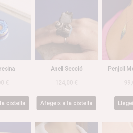
 resina
Anell Secció
Penjoll M
00
€
124,00
€
99
la cistella
Afegeix a la cistella
Llege