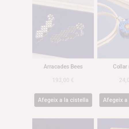
Arracades Bees
Collar
193,00
€
24,
Afegeix a la cistella
Afegeix a 