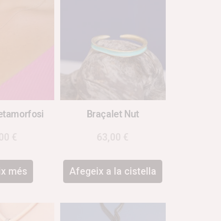
etamorfosi
Braçalet Nut
,00
€
63,00
€
ix més
Afegeix a la cistella