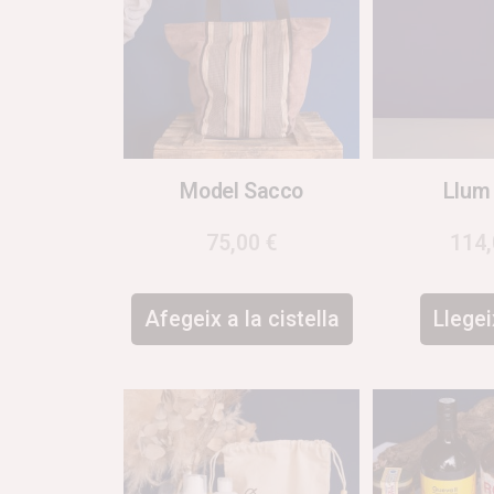
Model Sacco
Llum
75,00
€
114
Afegeix a la cistella
Llege