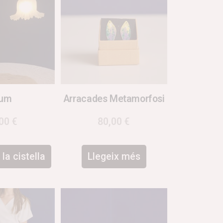
lum
Arracades Metamorfosi
,00
€
80,00
€
la cistella
Llegeix més