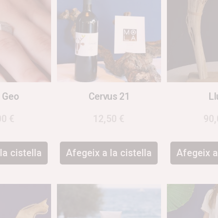
l Geo
Cervus 21
L
00
€
12,50
€
90
la cistella
Afegeix a la cistella
Afegeix a 