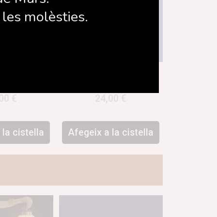
les molèsties.
l Geo
Collar triangle
,00
€
24,00
€
la cistella
Afegeix a la cistella