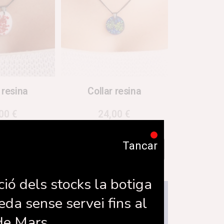
 resina
Collar resina
,00
€
24,00
€
Tancar
la cistella
Afegeix a la cistella
ció dels stocks la botiga
eda sense servei fins al
de Mars.