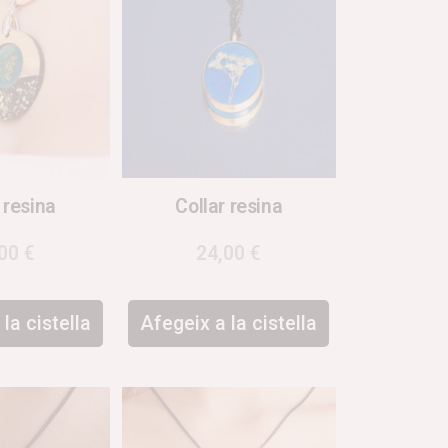
 resina
Collar resina
,00
€
24,00
€
la cistella
Afegeix a la cistella