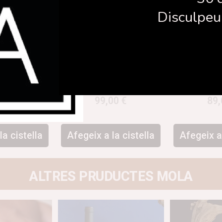
Disculpeu 
naissance
Anell Land nº2
Anel
,00
€
99,00
€
89
la cistella
Afegeix a la cistella
Afegeix a 
ALTRES PRUDUCTES MOLA