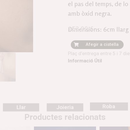
el pas del temps, de lo
amb òxid negra.
153,00
€
Dimensions: 6cm llarg 
Afegir a cistella
Plaç d’entrega entre 5 i 7 di
Informació Útil
Roba
Llar
Joieria
Productes relacionats