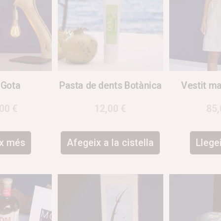
 Gota
Pasta de dents Botànica
Vestit ma
,00
€
12,00
€
85
ix més
Afegeix a la cistella
Llege