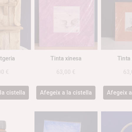
tgeria
Tinta xinesa
Tinta
00
€
63,00
€
63
la cistella
Afegeix a la cistella
Afegeix a 