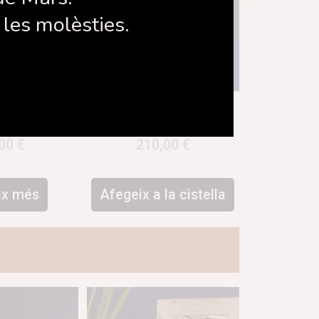
les molèsties.
Alegre
Llum cilíndrica
,00
€
210,00
€
ix més
Afegeix a la cistella