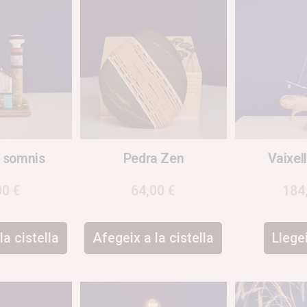
 somnis
Pedra Zen
Vaixel
00
€
64,00
€
184
la cistella
Afegeix a la cistella
Llege