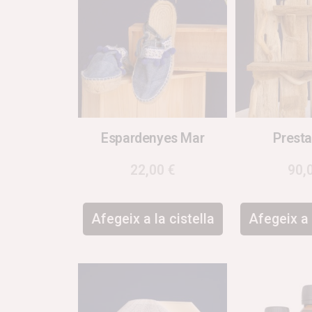
Espardenyes Mar
Presta
22,00
€
90,
Afegeix a la cistella
Afegeix a 