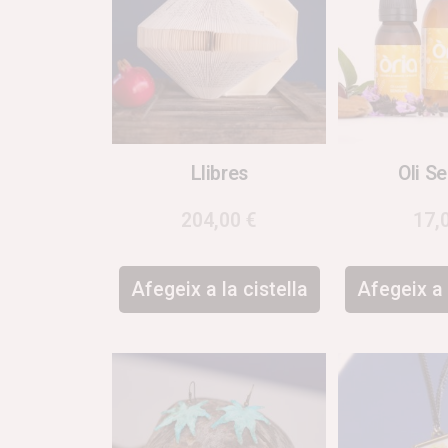
Llibres
Oli S
204,00
€
17,
Afegeix a la cistella
Afegeix a 