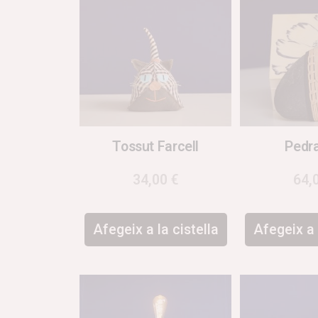
Tossut Farcell
Pedr
34,00
€
64,
Afegeix a la cistella
Afegeix a 