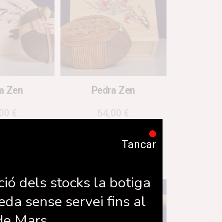
a Zen
Pedra Zen
,00
€
64,00
€
Tancar
la cistella
Llegeix més
ció dels stocks la botiga
eda sense servei fins al
de Mars.