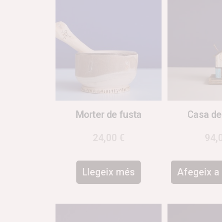
Morter de fusta
Casa de
24,00
€
94,
Llegeix més
Afegeix a 