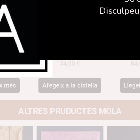
Disculpeu 
fusta i ferro
Tossut Dr. Seus
Llum 
00
€
34,00
€
84
ix més
Afegeix a la cistella
Llege
ALTRES PRUDUCTES MOLA