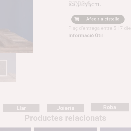
27,00
€
20’5×15’5cm.
Afegir a cistella
Plaç d’entrega entre 5 i 7 di
Informació Útil
Roba
Llar
Joieria
Productes relacionats