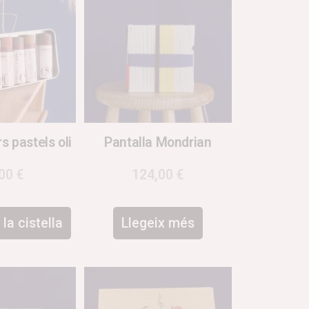
s pastels oli
Pantalla Mondrian
,00
€
124,00
€
la cistella
Llegeix més