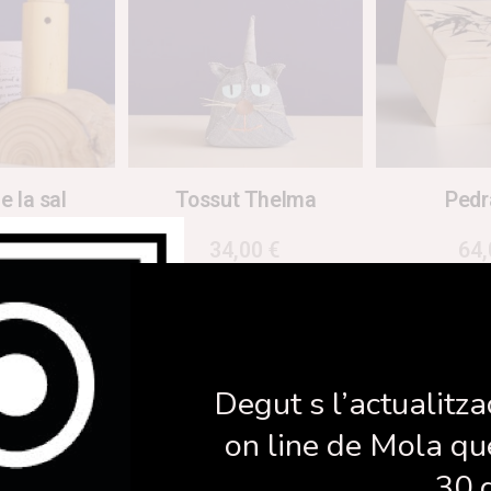
e la sal
Tossut Thelma
Pedr
00
€
34,00
€
64
la cistella
Afegeix a la cistella
Afegeix a 
Degut s l’actualitza
on line de Mola qu
30 