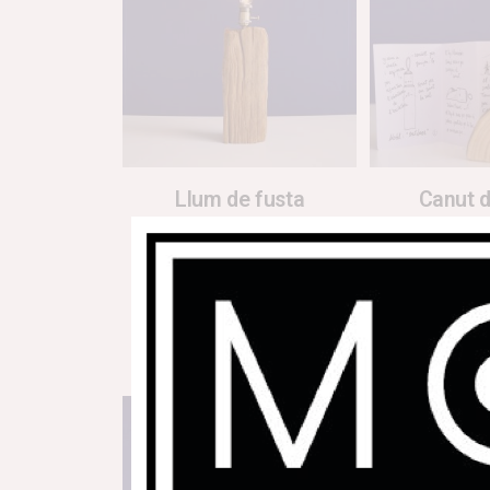
Llum de fusta
Canut d
89,00
€
14,
Llegeix més
Afegeix a 