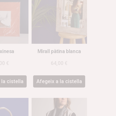
 xinesa
Mirall pàtina blanca
,00
€
64,00
€
la cistella
Afegeix a la cistella