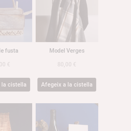
de fusta
Model Verges
,00
€
80,00
€
la cistella
Afegeix a la cistella