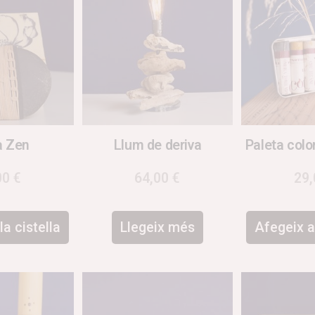
a Zen
Llum de deriva
Paleta color
00
€
64,00
€
29
la cistella
Llegeix més
Afegeix a 