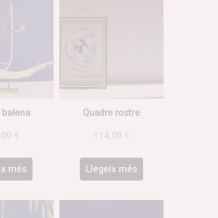
l balena
Quadre rostre
,00
€
114,00
€
ix més
Llegeix més