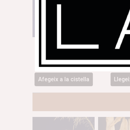
Llum estil grop
Penjador de 
94,00
€
79,
Afegeix a la cistella
Llege