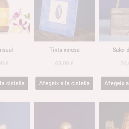
ensual
Tinta xinesa
Saler 
00
€
63,00
€
24
la cistella
Afegeix a la cistella
Afegeix a 