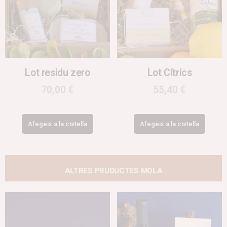
Lot residu zero
Lot Cítrics
70,00
€
55,40
€
Afegeix a la cistella
Afegeix a la cistella
ALTRES PRUDUCTES MOLA