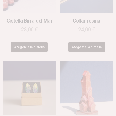
Cistella Birra del Mar
Collar resina
28,00
€
24,00
€
Afegeix a la cistella
Afegeix a la cistella