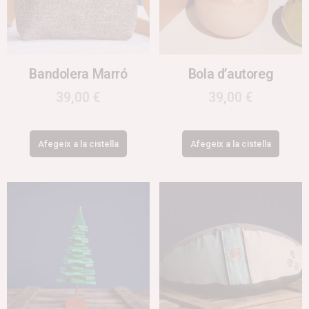
Bandolera Marró
Bola d’autoreg
39,00
€
39,00
€
Afegeix a la cistella
Afegeix a la cistella