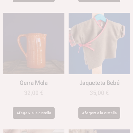
Gerra Mola
Jaqueteta Bebé
32,00
€
35,00
€
Afegeix a la cistella
Afegeix a la cistella