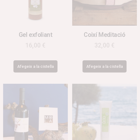
Gel exfoliant
Coixí Meditació
16,00
€
32,00
€
Afegeix a la cistella
Afegeix a la cistella