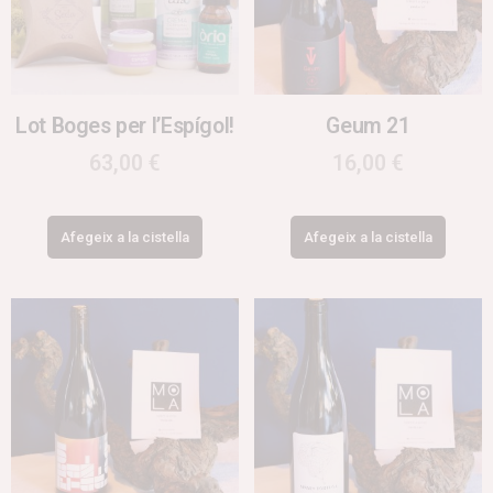
Lot Boges per l’Espígol!
Geum 21
63,00
€
16,00
€
Afegeix a la cistella
Afegeix a la cistella