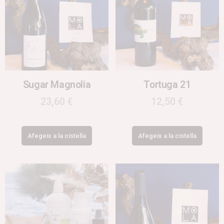
Sugar Magnolia
Tortuga 21
23,60
€
12,50
€
Afegeix a la cistella
Afegeix a la cistella