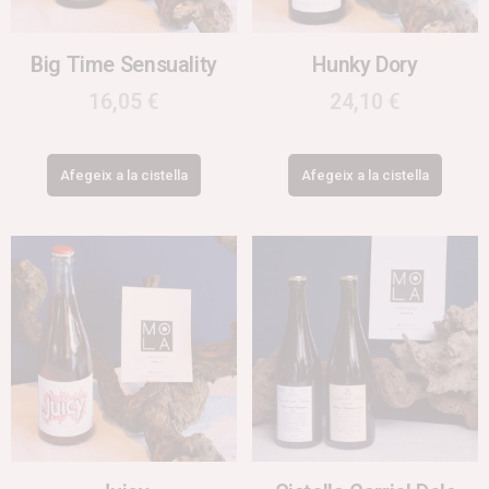
Big Time Sensuality
Hunky Dory
16,05
€
24,10
€
Afegeix a la cistella
Afegeix a la cistella