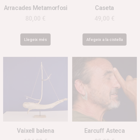
Arracades Metamorfosi
Caseta
80,00
€
49,00
€
Llegeix més
Afegeix a la cistella
Vaixell balena
Earcuff Asteca