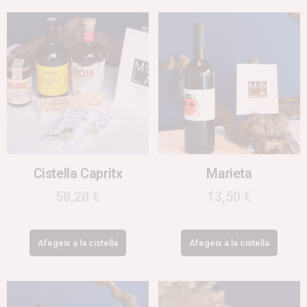
Cistella Capritx
Marieta
58,20
€
13,50
€
Afegeix a la cistella
Afegeix a la cistella