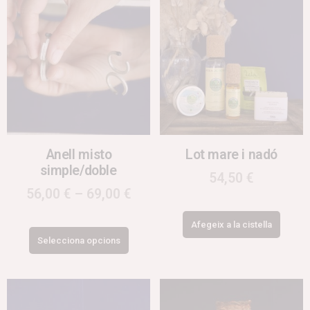
Anell misto
Lot mare i nadó
simple/doble
54,50
€
56,00
€
–
69,00
€
Afegeix a la cistella
Selecciona opcions