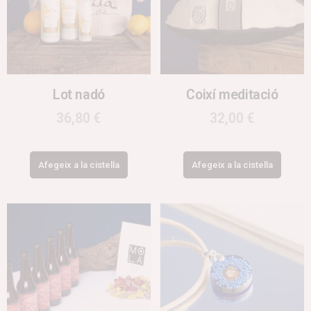
Lot nadó
Coixí meditació
36,80
€
32,00
€
Afegeix a la cistella
Afegeix a la cistella