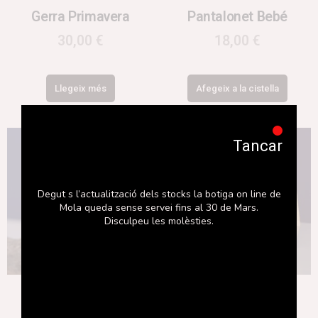
Gerra Primavera
Pantalonet Bebé
30,00
€
18,00
€
Llegeix més
Afegeix a la cistella
Tancar
Degut s l’actualització dels stocks la botiga on line de
Mola queda sense servei fins al 30 de Mars.
Disculpeu les molèsties.
Braçalet Nut
Pedra Zen