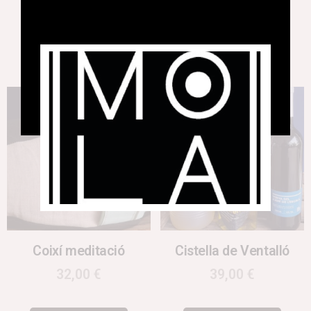
63,00
€
64,00
€
Afegeix a la cistella
Llegeix més
Coixí meditació
Cistella de Ventalló
32,00
€
39,00
€