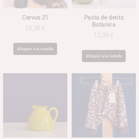
Cervus 21
Pasta de dents
Botànica
12,50
€
12,00
€
Afegeix a la cistella
Afegeix a la cistella