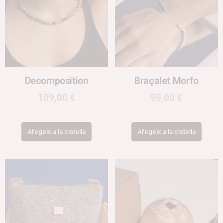
Decomposition
Braçalet Morfo
109,00
€
99,00
€
Afegeix a la cistella
Afegeix a la cistella