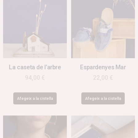
La caseta de l’arbre
Espardenyes Mar
94,00
€
22,00
€
Afegeix a la cistella
Afegeix a la cistella