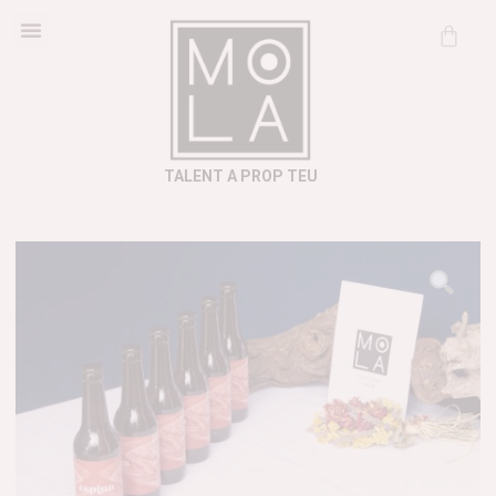
Cosmètica Natural
Informació útil
TALENT A PROP TEU