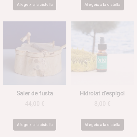
Afegeix a la cistella
Afegeix a la cistella
Saler de fusta
Hidrolat d’espígol
44,00
€
8,00
€
Afegeix a la cistella
Afegeix a la cistella