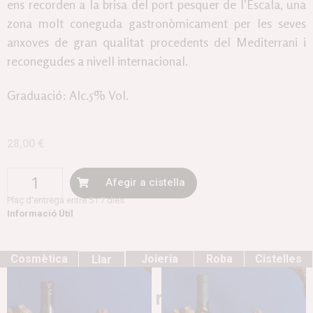
ens recorden a la brisa del port pesquer de l’Escala, una
zona molt coneguda gastronòmicament per les seves
anxoves de gran qualitat procedents del Mediterrani i
reconegudes a nivell internacional.
Graduació: Alc.5% Vol.
28,00
€
Afegir a cistella
Plaç d’entrega entre 5 i 7 dies
Informació Útil
Cosmètica
Joieria
Roba
Cistelles
Llar
Productes relacionats