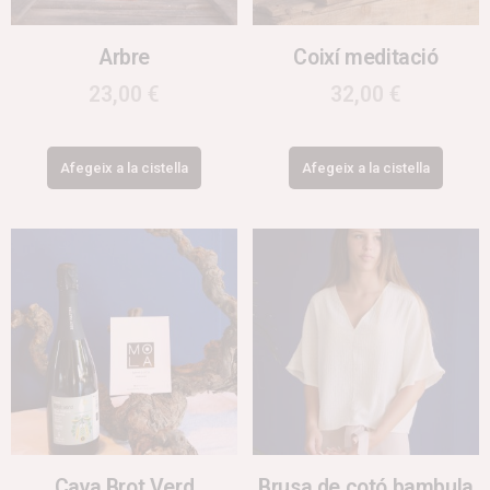
Arbre
Coixí meditació
23,00
€
32,00
€
Afegeix a la cistella
Afegeix a la cistella
Cava Brot Verd
Brusa de cotó bambula