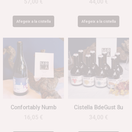
57,00
€
44,00
€
Afegeix a la cistella
Afegeix a la cistella
Confortably Numb
Cistella BdeGust 8u
16,05
€
34,00
€