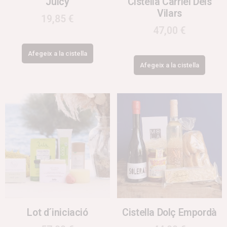
Juicy
Cistella Carriel Dels
Vilars
19,85
€
47,00
€
Afegeix a la cistella
Afegeix a la cistella
Lot d´iniciació
Cistella Dolç Empordà