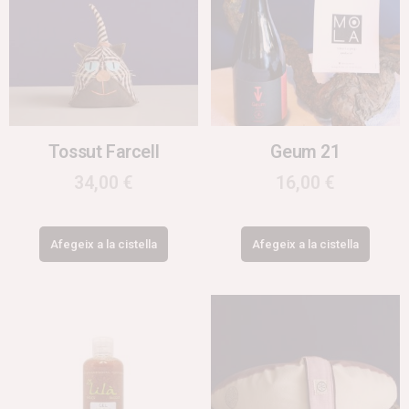
Tossut Farcell
Geum 21
34,00
€
16,00
€
Afegeix a la cistella
Afegeix a la cistella