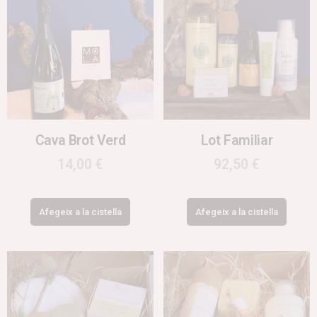
Cava Brot Verd
Lot Familiar
14,00
€
92,50
€
Afegeix a la cistella
Afegeix a la cistella