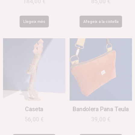
184,00
€
85,00
€
Llegeix més
Afegeix a la cistella
Caseta
Bandolera Pana Teula
56,00
€
39,00
€