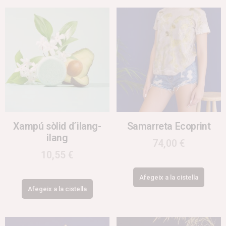
Xampú sòlid d´ilang-
Samarreta Ecoprint
ilang
74,00
€
10,55
€
Afegeix a la cistella
Afegeix a la cistella