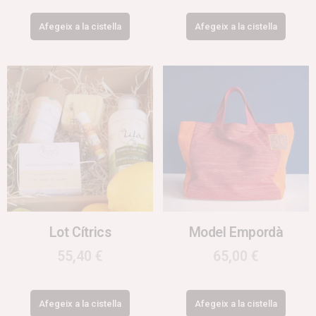
Afegeix a la cistella
Afegeix a la cistella
Lot Cítrics
Model Empordà
55,40
€
65,00
€
Afegeix a la cistella
Afegeix a la cistella