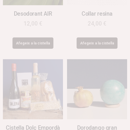
Desodorant AIR
Collar resina
12,00
€
24,00
€
Afegeix a la cistella
Afegeix a la cistella
Cistella Dolç Empordà
Dorodango gran