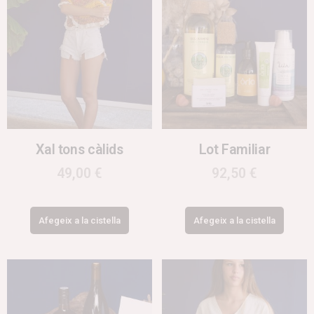
Xal tons càlids
Lot Familiar
49,00
€
92,50
€
Afegeix a la cistella
Afegeix a la cistella