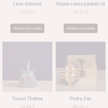
Llum d’olivera
Paleta colors pastels oli
94,00
€
29,00
€
Afegeix a la cistella
Afegeix a la cistella
Tossut Thelma
Pedra Zen
34,00
€
46,00
€