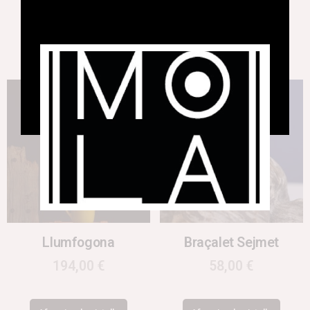
Afegeix a la cistella
Afegeix a la cistella
Llumfogona
Braçalet Sejmet
194,00
€
58,00
€