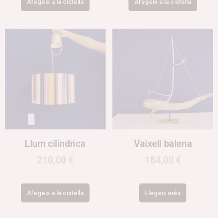
Afegeix a la cistella
Afegeix a la cistella
Llum cilíndrica
Vaixell balena
210,00
€
184,00
€
Afegeix a la cistella
Llegeix més