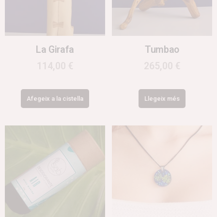
La Girafa
Tumbao
114,00
€
265,00
€
Afegeix a la cistella
Llegeix més