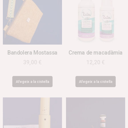
Bandolera Mostassa
Crema de macadàmia
39,00
€
12,20
€
Afegeix a la cistella
Afegeix a la cistella