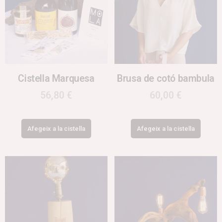
Cistella Marquesa
Brusa de cotó bambula
56,80
€
60,00
€
Afegeix a la cistella
Afegeix a la cistella