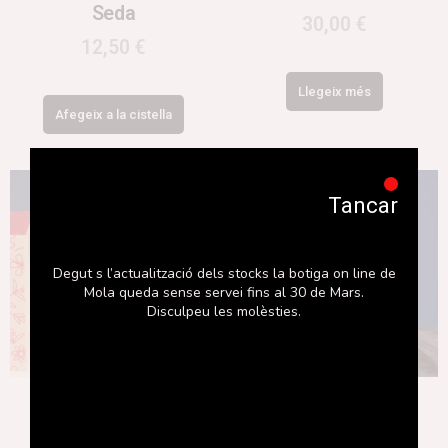
Seda
30,00
€
12,50
€
Llegeix més
Afegeix a la cistella
Tancar
Degut s l’actualització dels stocks la botiga on line de
Mola queda sense servei fins al 30 de Mars.
Disculpeu les molèsties.
Dorodango petit
Arbret
43,00
€
23,00
€