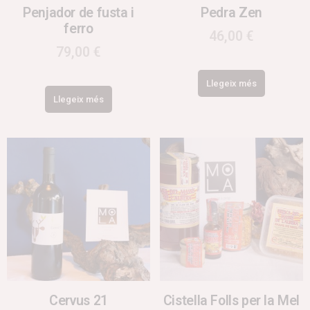
Penjador de fusta i
Pedra Zen
ferro
46,00
€
79,00
€
Llegeix més
Llegeix més
Cervus 21
Cistella Folls per la Mel