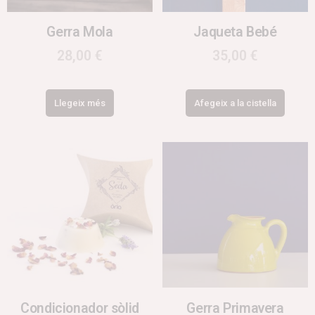
Gerra Mola
Jaqueta Bebé
28,00
€
35,00
€
Llegeix més
Afegeix a la cistella
Condicionador sòlid
Gerra Primavera