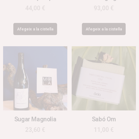
44,00
€
93,00
€
Afegeix a la cistella
Afegeix a la cistella
Sugar Magnolia
Sabó Om
23,60
€
11,00
€