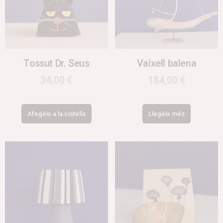
Tossut Dr. Seus
Vaixell balena
34,00
€
184,00
€
Afegeix a la cistella
Llegeix més