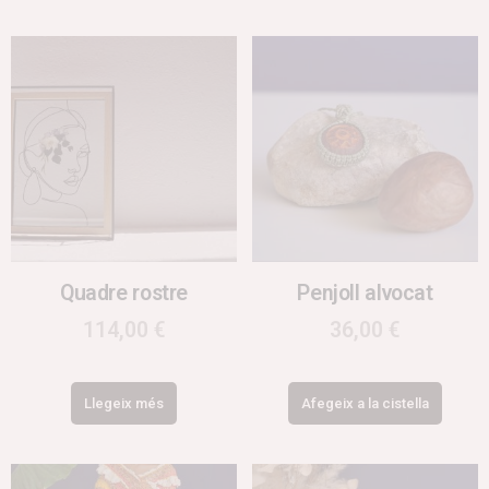
Quadre rostre
Penjoll alvocat
114,00
€
36,00
€
Llegeix més
Afegeix a la cistella