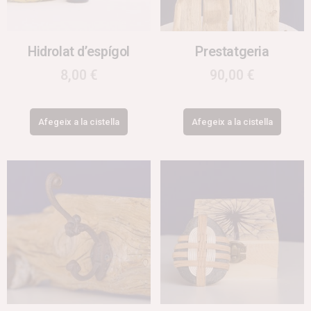
Hidrolat d’espígol
Prestatgeria
8,00
€
90,00
€
Afegeix a la cistella
Afegeix a la cistella