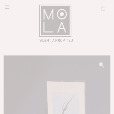
Cosmètica Natural
Informació útil
TALENT A PROP TEU