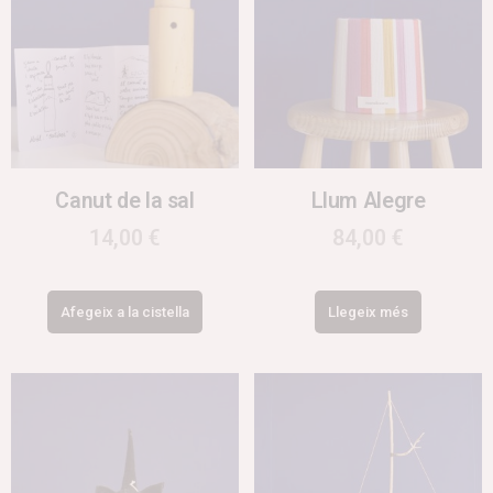
Canut de la sal
Llum Alegre
14,00
€
84,00
€
Afegeix a la cistella
Llegeix més