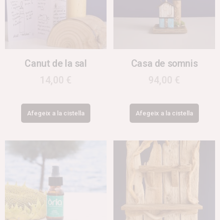
Canut de la sal
Casa de somnis
14,00
€
94,00
€
Afegeix a la cistella
Afegeix a la cistella