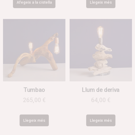
Afegeix a la cistella
Llegeix més
Tumbao
Llum de deriva
265,00
€
64,00
€
Llegeix més
Llegeix més