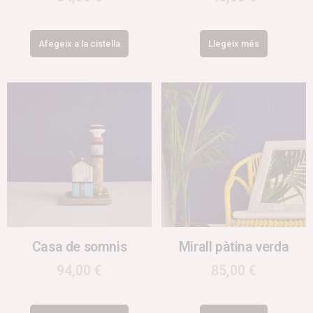
Afegeix a la cistella
Llegeix més
Casa de somnis
Mirall pàtina verda
94,00
€
85,00
€