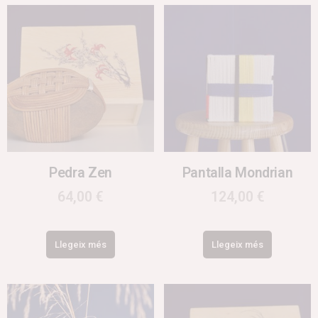
Pedra Zen
Pantalla Mondrian
64,00
€
124,00
€
Llegeix més
Llegeix més