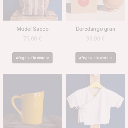
Model Sacco
Dorodango gran
75,00
€
93,00
€
Afegeix a la cistella
Afegeix a la cistella