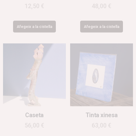
12,50
€
48,00
€
Afegeix a la cistella
Afegeix a la cistella
Caseta
Tinta xinesa
56,00
€
63,00
€