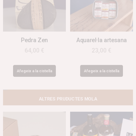
Pedra Zen
Aquarel·la artesana
64,00
€
23,00
€
Afegeix a la cistella
Afegeix a la cistella
ALTRES PRUDUCTES MOLA