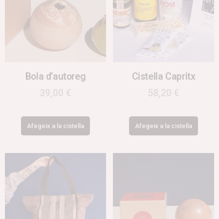
Bola d’autoreg
Cistella Capritx
39,00
€
58,20
€
Afegeix a la cistella
Afegeix a la cistella