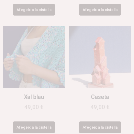
Afegeix a la cistella
Afegeix a la cistella
Xal blau
Caseta
49,00
€
49,00
€
Afegeix a la cistella
Afegeix a la cistella