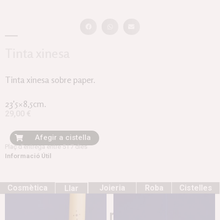
Tinta xinesa
Tinta xinesa sobre paper.
23’5×8,5cm.
29,00
€
Afegir a cistella
Plaç d’entrega entre 5 i 7 dies
Informació Útil
Cosmètica
Joieria
Roba
Cistelles
Llar
Productes relacionats