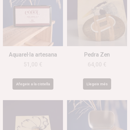
Aquarel·la artesana
Pedra Zen
51,00
€
64,00
€
Afegeix a la cistella
Llegeix més