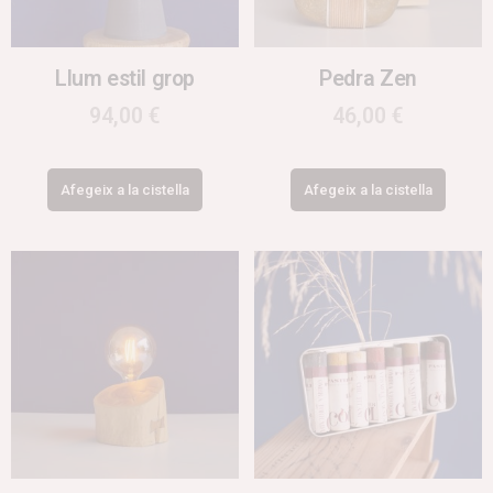
Llum estil grop
Pedra Zen
94,00
€
46,00
€
Afegeix a la cistella
Afegeix a la cistella