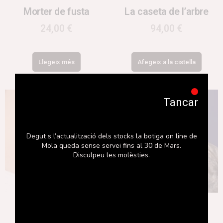
Morter de fusta
La caseta de l’arbre
24,00
€
94,00
€
Llegeix més
Afegeix a la cistella
Tancar
Degut s l’actualització dels stocks la botiga on line de
Mola queda sense servei fins al 30 de Mars.
Disculpeu les molèsties.
Collar resina
Anell Turqueta