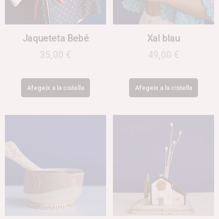
Jaqueteta Bebé
Xal blau
35,00
€
49,00
€
Afegeix a la cistella
Afegeix a la cistella