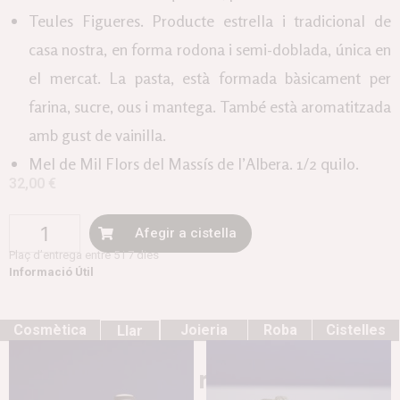
Teules Figueres. Producte estrella i tradicional de
casa nostra, en forma rodona i semi-doblada, única en
el mercat. La pasta, està formada bàsicament per
farina, sucre, ous i mantega. També està aromatitzada
amb gust de vainilla.
Mel de Mil Flors del Massís de l’Albera. 1/2 quilo.
32,00
€
Afegir a cistella
Plaç d’entrega entre 5 i 7 dies
Informació Útil
Cosmètica
Joieria
Roba
Cistelles
Llar
Productes relacionats