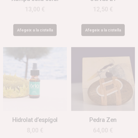
13,00
€
12,50
€
Afegeix a la cistella
Afegeix a la cistella
Hidrolat d’espígol
Pedra Zen
8,00
€
64,00
€