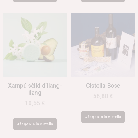
Xampú sòlid d´ilang-
Cistella Bosc
ilang
56,80
€
10,55
€
Afegeix a la cistella
Afegeix a la cistella