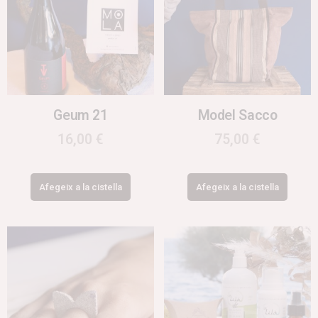
Geum 21
Model Sacco
16,00
€
75,00
€
Afegeix a la cistella
Afegeix a la cistella