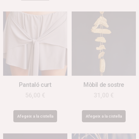
Pantaló curt
Mòbil de sostre
56,00
€
31,00
€
Afegeix a la cistella
Afegeix a la cistella