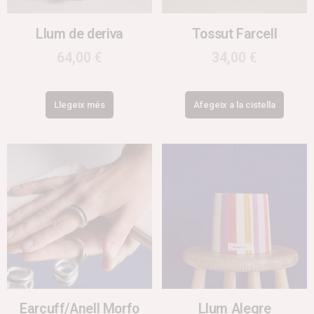
Llum de deriva
Tossut Farcell
64,00
€
34,00
€
Llegeix més
Afegeix a la cistella
Earcuff/Anell Morfo
Llum Alegre