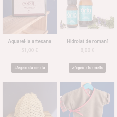
Aquarel·la artesana
Hidrolat de romaní
51,00
€
8,00
€
Afegeix a la cistella
Afegeix a la cistella