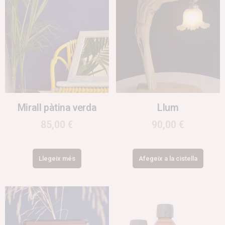
Mirall pàtina verda
Llum
85,00
€
90,00
€
Llegeix més
Afegeix a la cistella