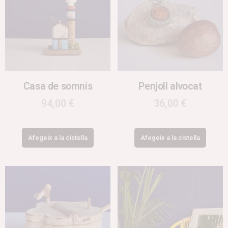
Casa de somnis
Penjoll alvocat
94,00
€
36,00
€
Afegeix a la cistella
Afegeix a la cistella