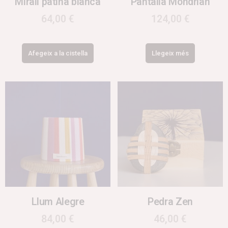
Mirall pàtina blanca
Pantalla Mondrian
64,00
€
124,00
€
Afegeix a la cistella
Llegeix més
Llum Alegre
Pedra Zen
84,00
€
46,00
€