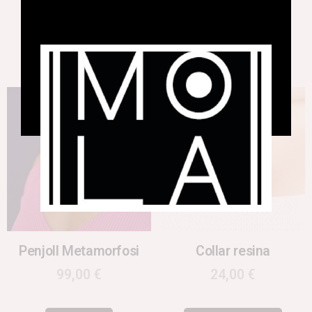
24,00
€
108,00
€
Afegeix a la cistella
Afegeix a la cistella
Penjoll Metamorfosi
Collar resina
99,00
€
24,00
€