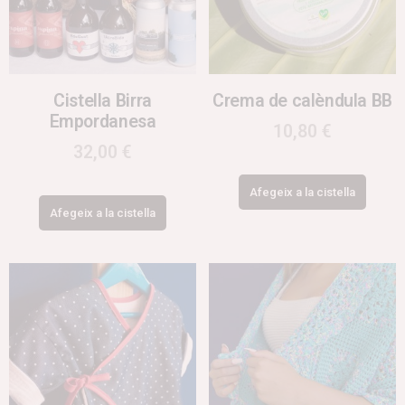
Cistella Birra
Crema de calèndula BB
Empordanesa
10,80
€
32,00
€
Afegeix a la cistella
Afegeix a la cistella