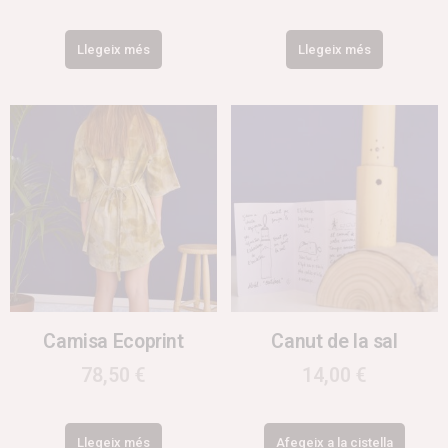
Llegeix més
Llegeix més
Camisa Ecoprint
Canut de la sal
78,50
€
14,00
€
Llegeix més
Afegeix a la cistella