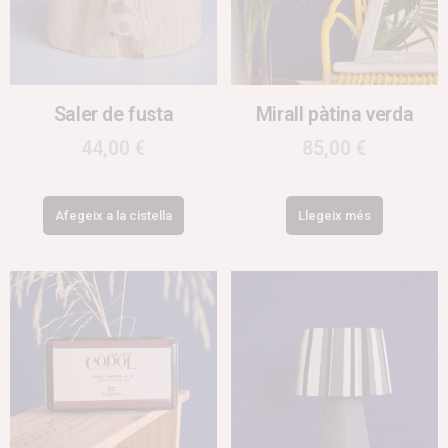
Saler de fusta
Mirall pàtina verda
44,00
€
85,00
€
Afegeix a la cistella
Llegeix més