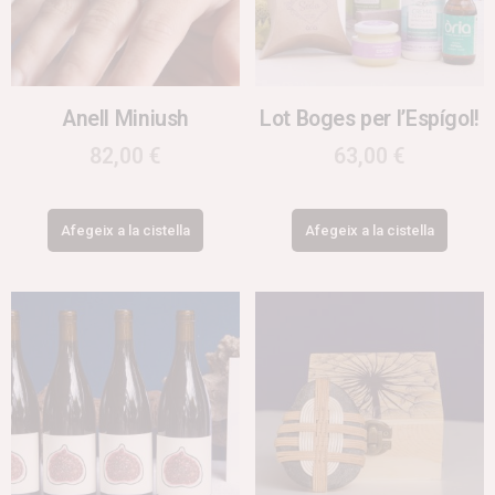
Anell Miniush
Lot Boges per l’Espígol!
82,00
€
63,00
€
Afegeix a la cistella
Afegeix a la cistella