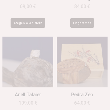
69,00
€
84,00
€
Afegeix a la cistella
Llegeix més
Anell Talaier
Pedra Zen
109,00
€
64,00
€