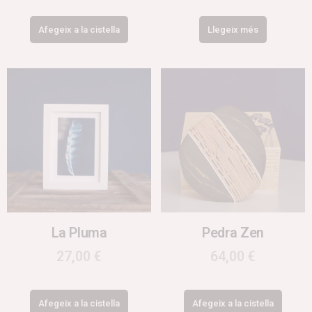
Afegeix a la cistella
Llegeix més
La Pluma
Pedra Zen
27,00
€
64,00
€
Afegeix a la cistella
Afegeix a la cistella