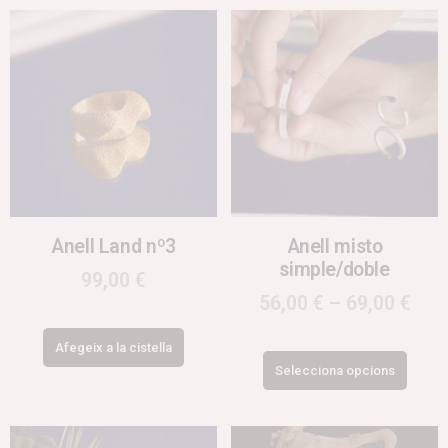
Anell Land nº3
Anell misto
simple/doble
99,00
€
56,00
€
–
69,00
€
Afegeix a la cistella
Selecciona opcions