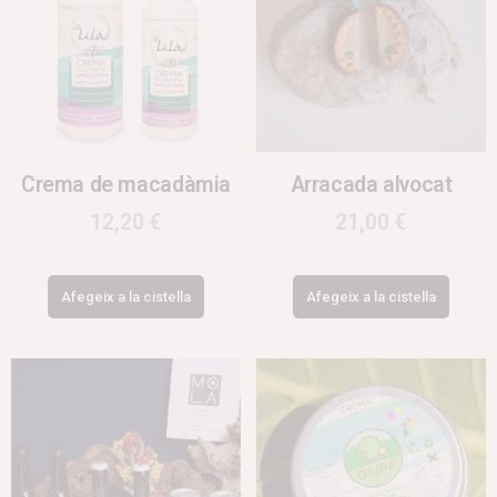
Crema de macadàmia
Arracada alvocat
12,20
€
21,00
€
Afegeix a la cistella
Afegeix a la cistella