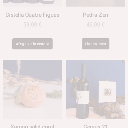
Cistella Quatre Figues
Pedra Zen
59,00
€
46,00
€
Afegeix a la cistella
Llegeix més
Xampú sòlid coral
Cervus 21