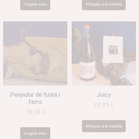
Llegeix més
Afegeix a la cistella
Penjador de fusta i
Juicy
ferro
19,85
€
79,00
€
Afegeix a la cistella
Llegeix més