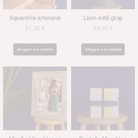
Aquarel·la artesana
Llum estil grop
51,00
€
94,00
€
Afegeix a la cistella
Afegeix a la cistella