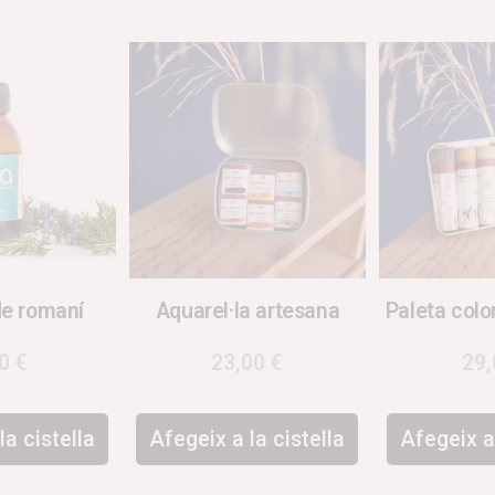
de romaní
Aquarel·la artesana
Paleta color
00
€
23,00
€
29
la cistella
Afegeix a la cistella
Afegeix a 