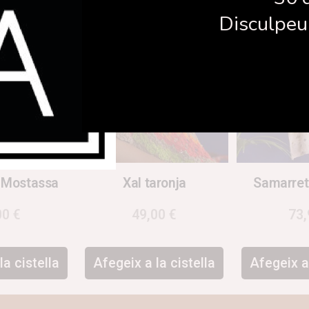
Disculpeu 
 Mostassa
Xal taronja
Samarret
00
€
49,00
€
73
la cistella
Afegeix a la cistella
Afegeix a 