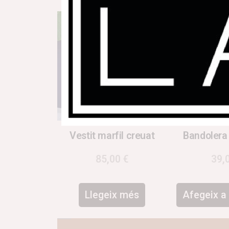
Vestit marfil creuat
Bandolera
85,00
€
39,
Llegeix més
Afegeix a 