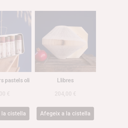
s pastels oli
Llibres
,00
€
204,00
€
la cistella
Afegeix a la cistella