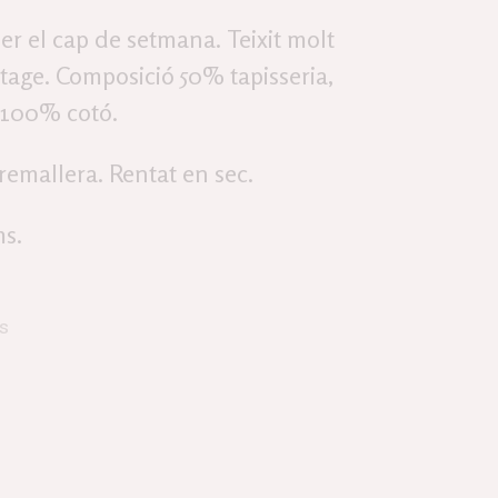
er el cap de setmana. Teixit molt
intage. Composició 50% tapisseria,
: 100% cotó.
remallera. Rentat en sec.
ms.
es