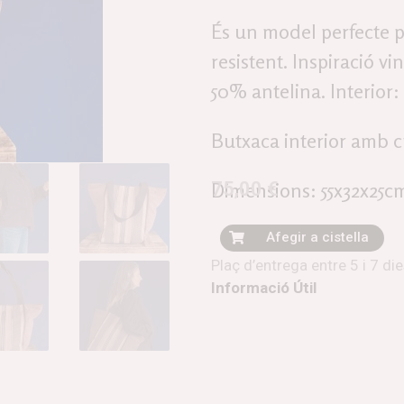
És un model perfecte p
resistent. Inspiració v
50% antelina. Interior
Butxaca interior amb c
75,00
€
Dimensions: 55x32x25c
Afegir a cistella
Plaç d’entrega entre 5 i 7 di
Informació Útil