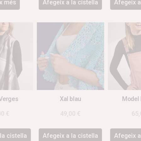
ix més
Afegeix a la cistella
Afegeix a 
Verges
Xal blau
Model
00
€
49,00
€
65
la cistella
Afegeix a la cistella
Afegeix a 