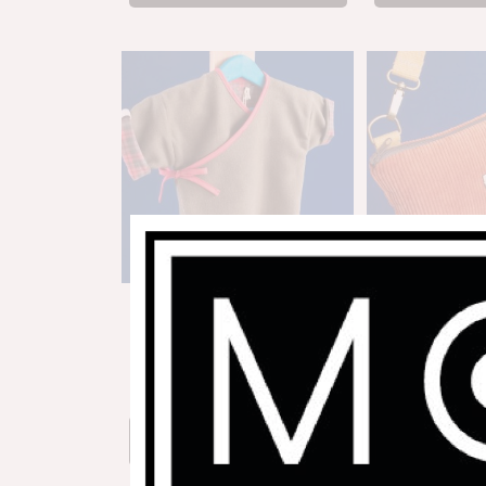
Jaqueteta Bebé
Bandolera 
35,00
€
39,
Afegeix a la cistella
Afegeix a 