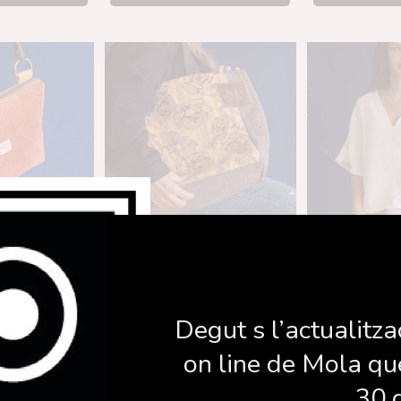
Pana Teula
Model Empordà
Brusa de c
00
€
69,00
€
60
Degut s l’actualitza
on line de Mola qu
la cistella
Afegeix a la cistella
Afegeix a 
30 