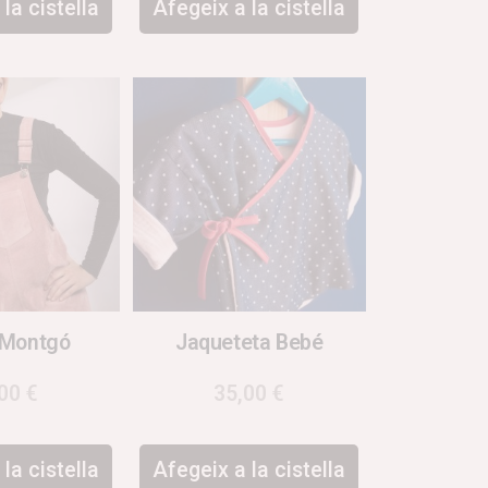
la cistella
Afegeix a la cistella
 Montgó
Jaqueteta Bebé
,00
€
35,00
€
la cistella
Afegeix a la cistella