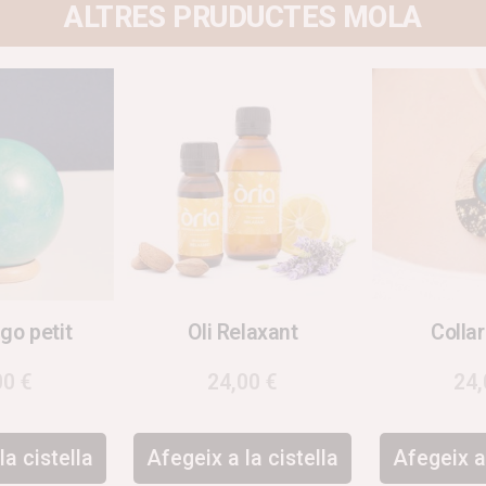
ALTRES PRUDUCTES MOLA
go petit
Oli Relaxant
Collar
00
€
24,00
€
24
la cistella
Afegeix a la cistella
Afegeix a 