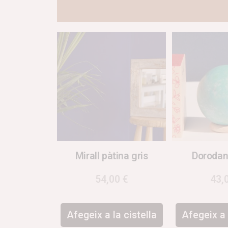
Mirall pàtina gris
Dorodan
54,00
€
43,
Afegeix a la cistella
Afegeix a 