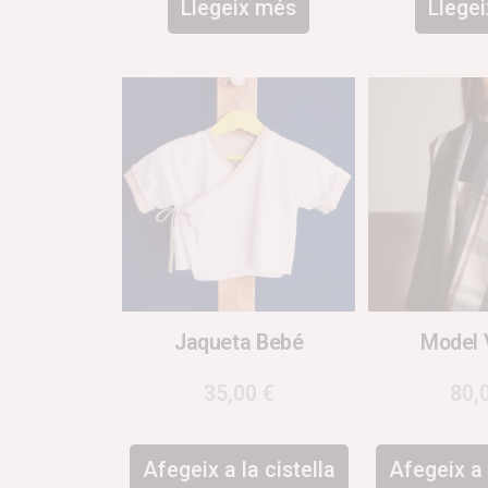
Llegeix més
Llege
Jaqueta Bebé
Model 
35,00
€
80,
Afegeix a la cistella
Afegeix a 