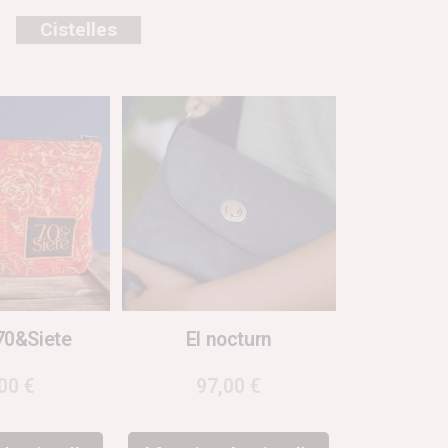
Cistelles
70&Siete
El nocturn
,00
€
97,00
€