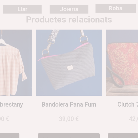
Roba
Llar
Joieria
Productes relacionats
brestany
Bandolera Pana Fum
Clutch 
00
€
39,00
€
42