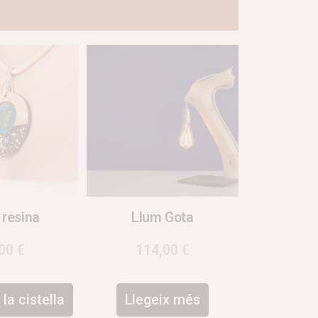
 resina
Llum Gota
,00
€
114,00
€
la cistella
Llegeix més