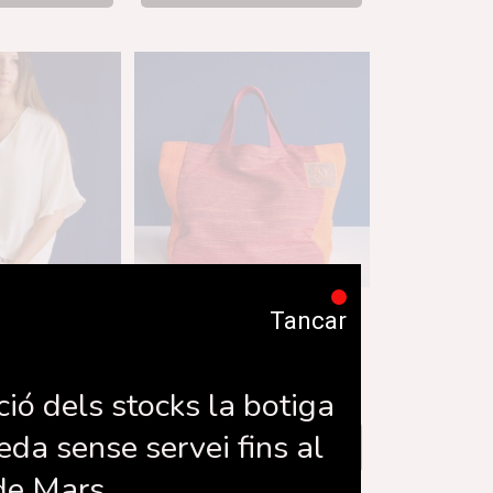
otó bambula
Model Empordà
Tancar
,00
€
65,00
€
ció dels stocks la botiga
eda sense servei fins al
la cistella
Afegeix a la cistella
de Mars.