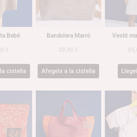
ta Bebé
Bandolera Marró
Vestit ma
00
€
39,00
€
85
la cistella
Afegeix a la cistella
Llege