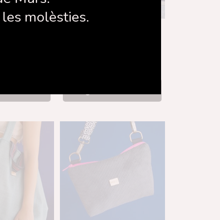
les molèsties.
ló curt
Xal tons càlids
,00
€
49,00
€
la cistella
Afegeix a la cistella