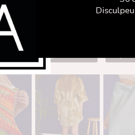
Disculpeu 
otó bambula
Samarreta Ecoprint
Panta
00
€
73,90
€
56
la cistella
Afegeix a la cistella
Afegeix a 