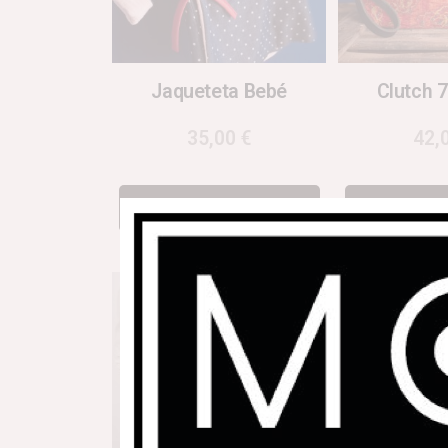
Jaqueteta Bebé
Clutch 
35,00
€
42,
Afegeix a la cistella
Afegeix a 