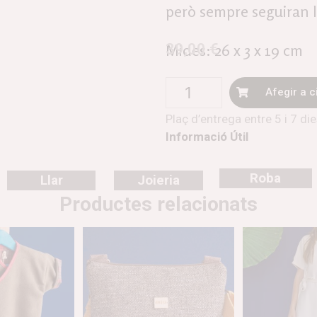
però sempre seguiran l
39,00
€
Mides: 26 x 3 x 19 cm
Afegir a c
Plaç d’entrega entre 5 i 7 di
Informació Útil
Roba
Llar
Joieria
Productes relacionats