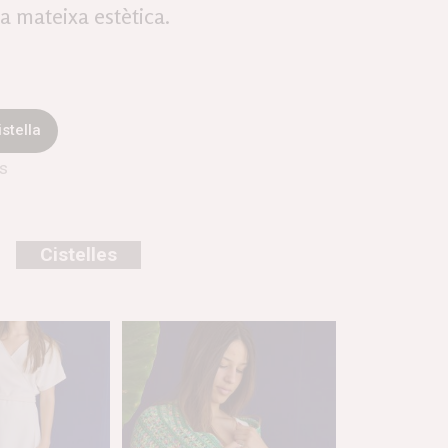
a mateixa estètica.
istella
es
Cistelles