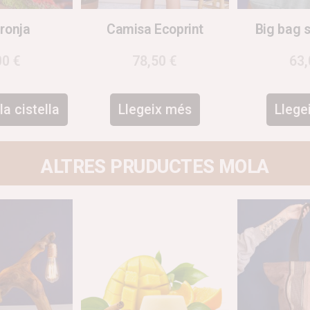
aronja
Camisa Ecoprint
Big bag 
00
€
78,50
€
63
la cistella
Llegeix més
Llege
ALTRES PRUDUCTES MOLA