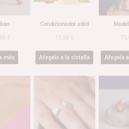
bao
Condicionador sòlid
Model
,00
€
12,50
€
75
ix més
Afegeix a la cistella
Afegeix a 