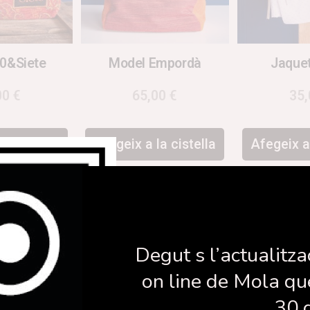
70&Siete
Model Empordà
Jaque
00
€
65,00
€
35
la cistella
Afegeix a la cistella
Afegeix a 
Degut s l’actualitza
on line de Mola qu
30 