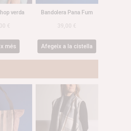
shop verda
Bandolera Pana Fum
,00
€
39,00
€
ix més
Afegeix a la cistella