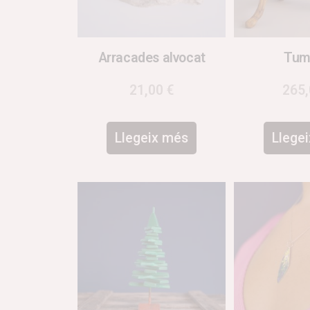
Arracades alvocat
Tum
21,00
€
265
Llegeix més
Llege