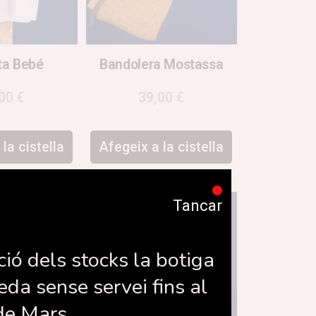
ta Bebé
Bandolera Mostassa
,00
€
39,00
€
la cistella
Afegeix a la cistella
Tancar
ció dels stocks la botiga
eda sense servei fins al
de Mars.