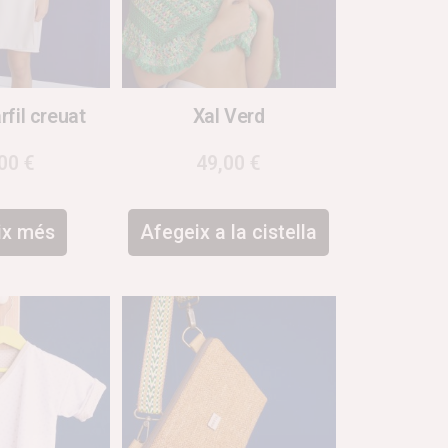
rfil creuat
Xal Verd
,00
€
49,00
€
ix més
Afegeix a la cistella