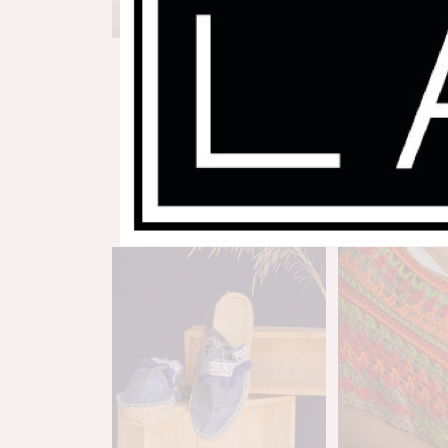
Model Ventalló
Brusa de c
65,00
€
60,
Selecciona opcions
Afegeix a 