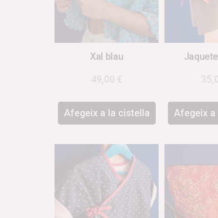
Xal blau
Jaquete
49,00
€
35,
Afegeix a la cistella
Afegeix a 