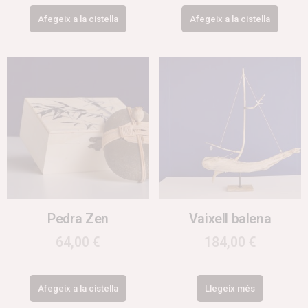
Afegeix a la cistella
Afegeix a la cistella
Pedra Zen
Vaixell balena
64,00
€
184,00
€
Afegeix a la cistella
Llegeix més