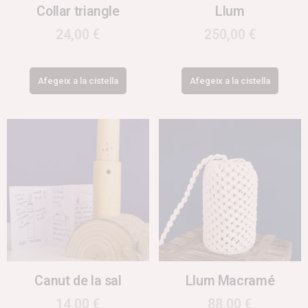
Collar triangle
Llum
24,00
€
250,00
€
Afegeix a la cistella
Afegeix a la cistella
Canut de la sal
Llum Macramé
14,00
€
88,00
€