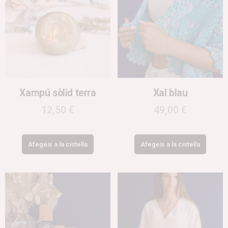
Xampú sòlid terra
Xal blau
12,50
€
49,00
€
Afegeix a la cistella
Afegeix a la cistella