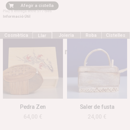
Afegir a cistella
Plaç d’entrega entre 5 i 7 dies
Informació Útil
Cosmètica
Joieria
Roba
Cistelles
Llar
Productes relacionats
Pedra Zen
Saler de fusta
64,00
€
24,00
€