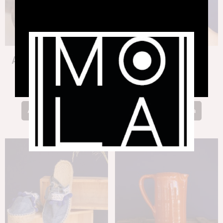
Arracades Fulla d’Arç
Anell Renaissance
58,00
€
141,00
€
Afegeix a la cistella
Afegeix a la cistella