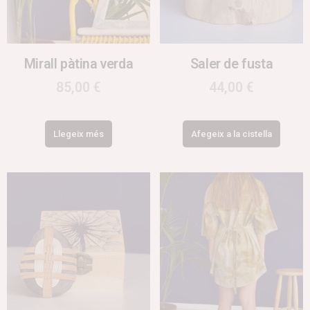
Mirall pàtina verda
Saler de fusta
85,00
€
44,00
€
Llegeix més
Afegeix a la cistella