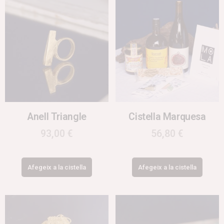
Anell Triangle
Cistella Marquesa
93,00
€
56,80
€
Afegeix a la cistella
Afegeix a la cistella