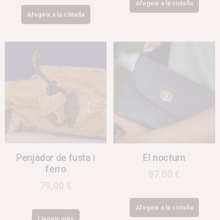
Afegeix a la cistella
Afegeix a la cistella
Penjador de fusta i
El nocturn
ferro
97,00
€
79,00
€
Afegeix a la cistella
Llegeix més