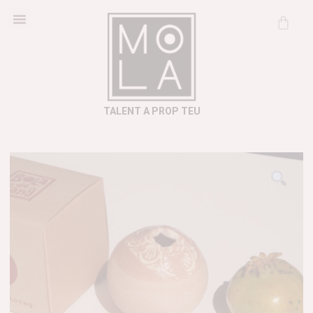
Cosmètica Natural
Informació útil
TALENT A PROP TEU