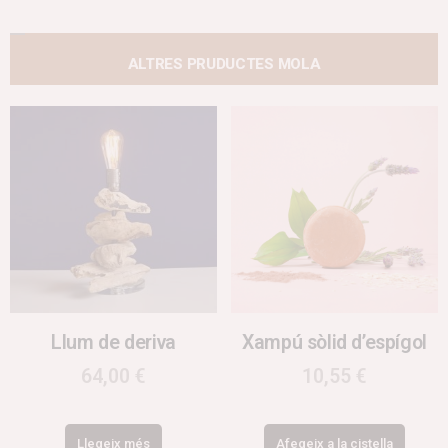
ALTRES PRUDUCTES MOLA
Llum de deriva
Xampú sòlid d’espígol
64,00
€
10,55
€
Llegeix més
Afegeix a la cistella