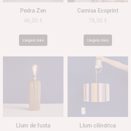
Pedra Zen
Camisa Ecoprint
46,00
€
78,50
€
Llegeix més
Llegeix més
Llum de fusta
Llum cilíndrica