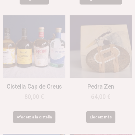
Cistella Cap de Creus
Pedra Zen
80,00
€
64,00
€
Afegeix a la cistella
Llegeix més