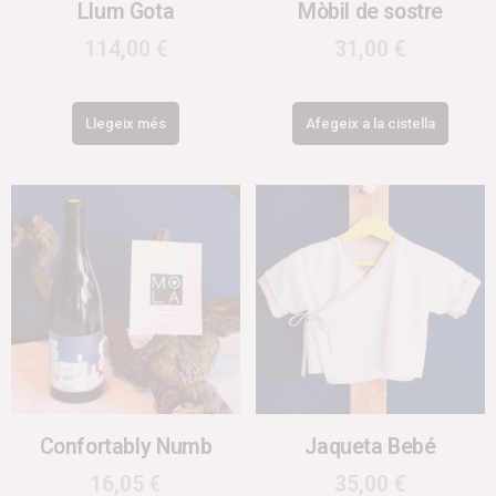
Llum Gota
Mòbil de sostre
114,00
€
31,00
€
Llegeix més
Afegeix a la cistella
Confortably Numb
Jaqueta Bebé
16,05
€
35,00
€