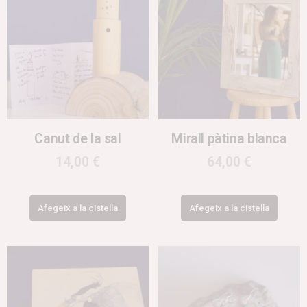
Canut de la sal
Mirall pàtina blanca
14,00
€
64,00
€
Afegeix a la cistella
Afegeix a la cistella