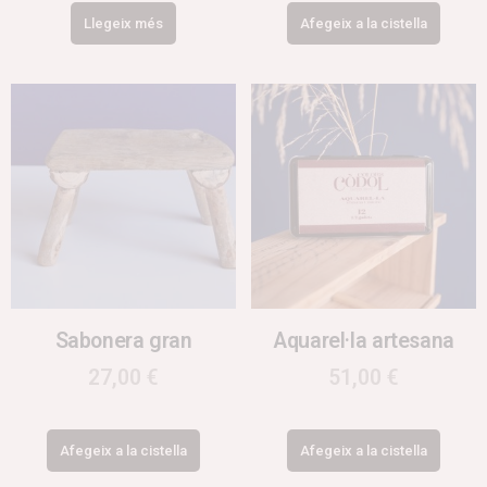
Llegeix més
Afegeix a la cistella
Sabonera gran
Aquarel·la artesana
27,00
€
51,00
€
Afegeix a la cistella
Afegeix a la cistella