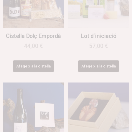
Cistella Dolç Empordà
Lot d´iniciació
44,00
€
57,00
€
Afegeix a la cistella
Afegeix a la cistella