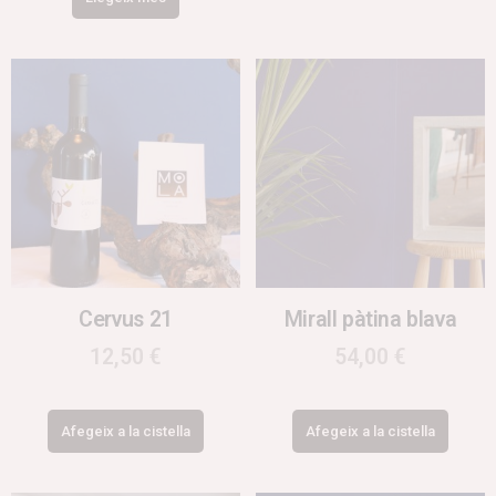
Cervus 21
Mirall pàtina blava
12,50
€
54,00
€
Afegeix a la cistella
Afegeix a la cistella