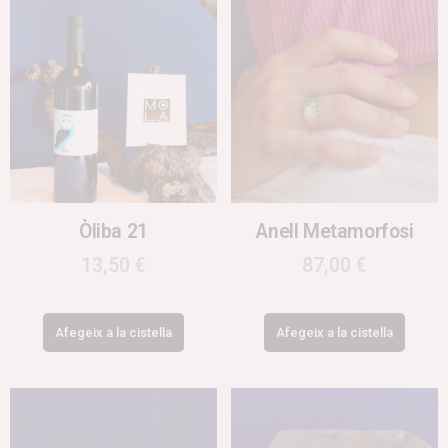
Òliba 21
Anell Metamorfosi
13,50
€
87,00
€
Afegeix a la cistella
Afegeix a la cistella