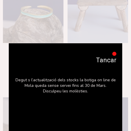
Braçalet Nut
Sabonera gran
Tancar
63,00
€
27,00
€
Degut s l’actualització dels stocks la botiga on line de
Afegeix a la cistella
Afegeix a la cistella
Mola queda sense servei fins al 30 de Mars.
Disculpeu les molèsties.