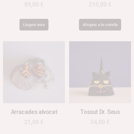
89,00
€
210,00
€
Llegeix més
Afegeix a la cistella
Arracades alvocat
Tossut Dr. Seus
21,00
€
34,00
€