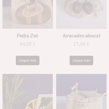
Pedra Zen
Arracades alvocat
64,00
€
21,00
€
Llegeix més
Llegeix més