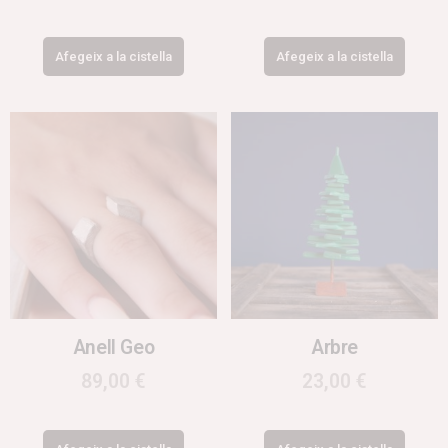
Afegeix a la cistella
Afegeix a la cistella
Anell Geo
Arbre
89,00
€
23,00
€