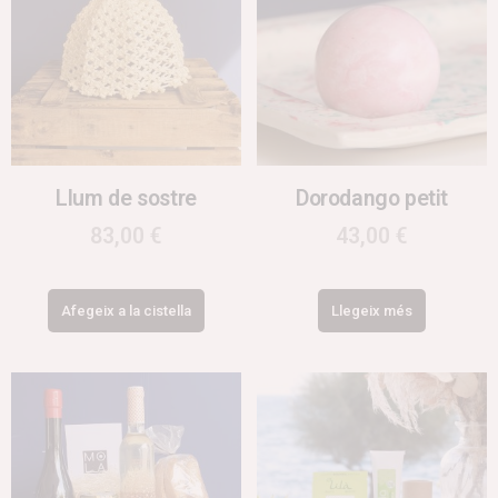
Llum de sostre
Dorodango petit
83,00
€
43,00
€
Afegeix a la cistella
Llegeix més