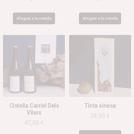
Afegeix a la cistella
Afegeix a la cistella
Cistella Carriel Dels
Tinta xinesa
Vilars
29,00
€
47,00
€