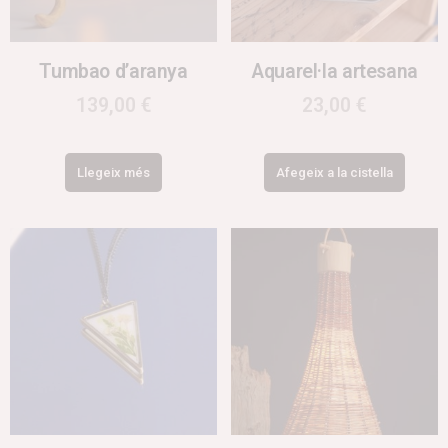
Tumbao d’aranya
Aquarel·la artesana
139,00
€
23,00
€
Llegeix més
Afegeix a la cistella