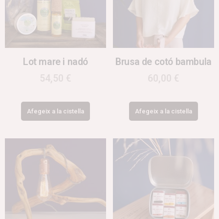
Lot mare i nadó
Brusa de cotó bambula
54,50
€
60,00
€
Afegeix a la cistella
Afegeix a la cistella