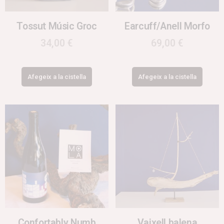
Tossut Músic Groc
Earcuff/Anell Morfo
34,00
€
69,00
€
Afegeix a la cistella
Afegeix a la cistella
Confortably Numb
Vaixell balena