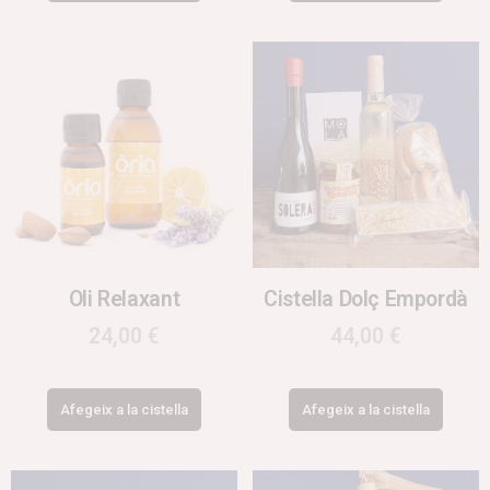
Oli Relaxant
Cistella Dolç Empordà
24,00
€
44,00
€
Afegeix a la cistella
Afegeix a la cistella