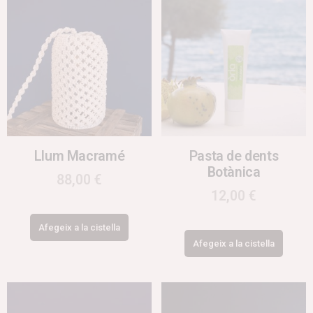
Llum Macramé
Pasta de dents
Botànica
88,00
€
12,00
€
Afegeix a la cistella
Afegeix a la cistella