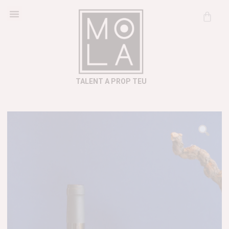
Cosmètica Natural
Informació útil
TALENT A PROP TEU