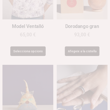
Model Ventalló
Dorodango gran
65,00
€
93,00
€
Selecciona opcions
Afegeix a la cistella