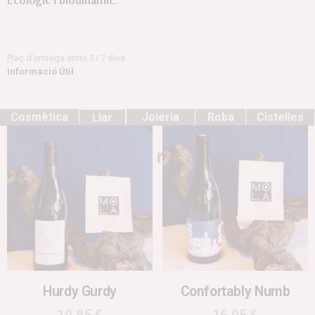
Ecològic i biodinàmic.
Plaç d’entrega entre 5 i 7 dies
Informació Útil
Cosmètica
Joieria
Roba
Cistelles
Llar
Productes relacionats
Hurdy Gurdy
Confortably Numb