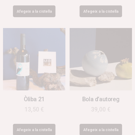
Afegeix a la cistella
Afegeix a la cistella
Òliba 21
Bola d’autoreg
13,50
€
39,00
€
Afegeix a la cistella
Afegeix a la cistella