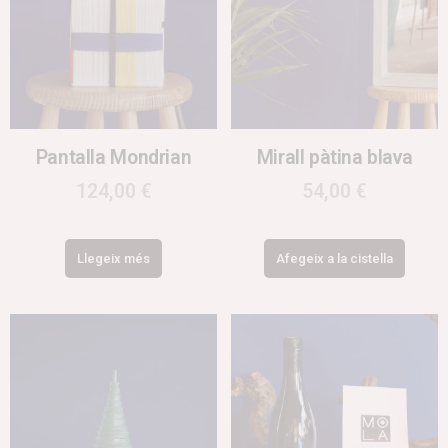
Pantalla Mondrian
Mirall pàtina blava
124,00
€
54,00
€
Llegeix més
Afegeix a la cistella