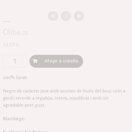
Òliba 21
13,50
€
Afegir a cistella
100% Syrah
Negre de caràcter jove amb aromes de fruits del bosc com a
gerd i records a regalicia. Intens, equilibrat i amb un
agradable post gust.
Maridatge: