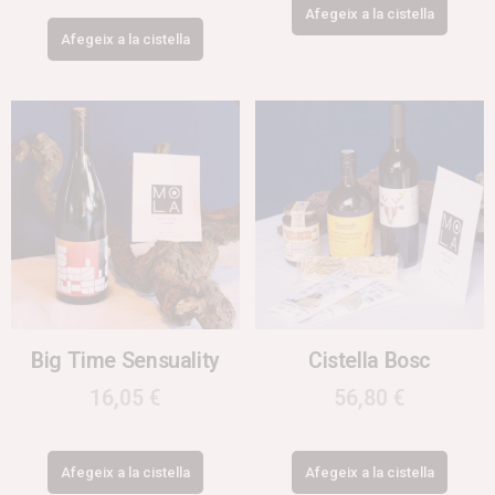
Afegeix a la cistella
Afegeix a la cistella
Big Time Sensuality
Cistella Bosc
16,05
€
56,80
€
Afegeix a la cistella
Afegeix a la cistella