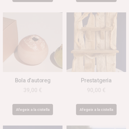
Bola d’autoreg
Prestatgeria
39,00
€
90,00
€
Afegeix a la cistella
Afegeix a la cistella