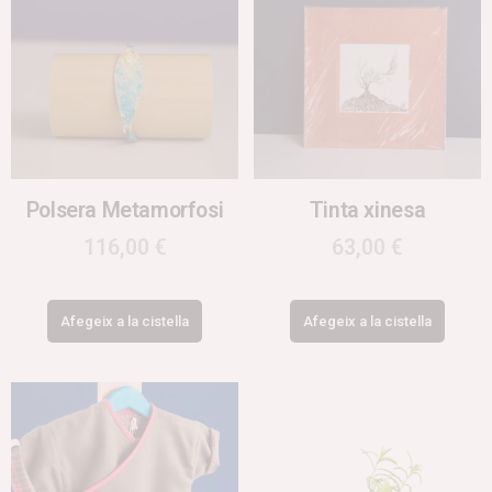
Polsera Metamorfosi
Tinta xinesa
116,00
€
63,00
€
Afegeix a la cistella
Afegeix a la cistella