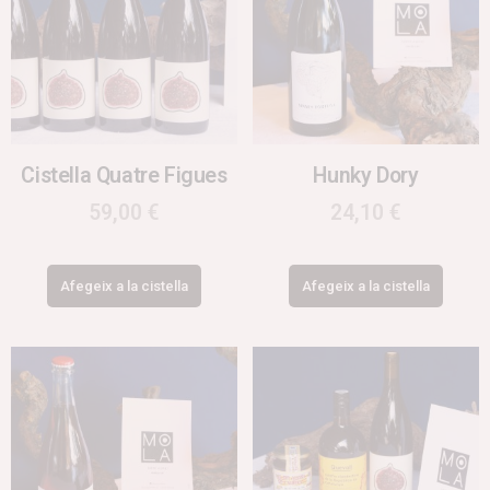
Cistella Quatre Figues
Hunky Dory
59,00
€
24,10
€
Afegeix a la cistella
Afegeix a la cistella