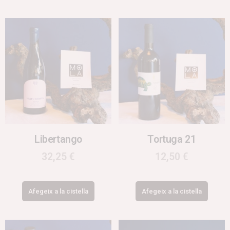
Libertango
Tortuga 21
32,25
€
12,50
€
Afegeix a la cistella
Afegeix a la cistella