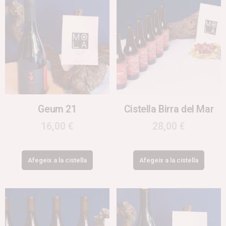
Geum 21
Cistella Birra del Mar
16,00
€
28,00
€
Afegeix a la cistella
Afegeix a la cistella