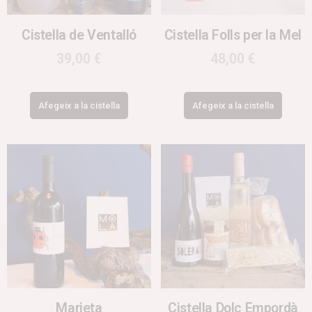
Cistella de Ventalló
Cistella Folls per la Mel
39,00
€
48,00
€
Afegeix a la cistella
Afegeix a la cistella
Marieta
Cistella Dolç Empordà