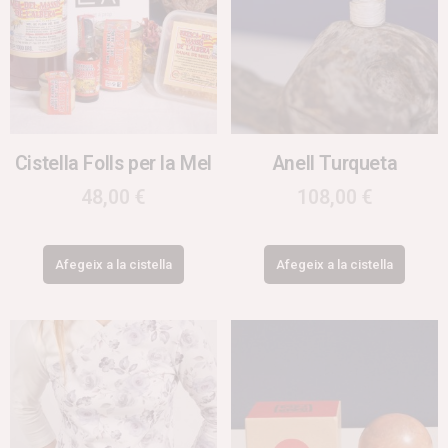
Cistella Folls per la Mel
Anell Turqueta
48,00
€
108,00
€
Afegeix a la cistella
Afegeix a la cistella