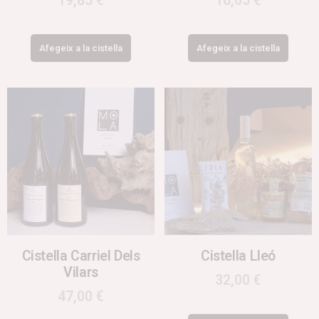
19,85
€
16,05
€
Afegeix a la cistella
Afegeix a la cistella
Cistella Carriel Dels
Cistella Lleó
Vilars
32,00
€
47,00
€