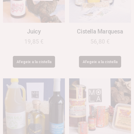
Juicy
Cistella Marquesa
19,85
€
56,80
€
Afegeix a la cistella
Afegeix a la cistella