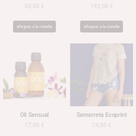
63,00
€
193,00
€
Afegeix a la cistella
Afegeix a la cistella
Oli Sensual
Samarreta Ecoprint
17,00
€
74,00
€