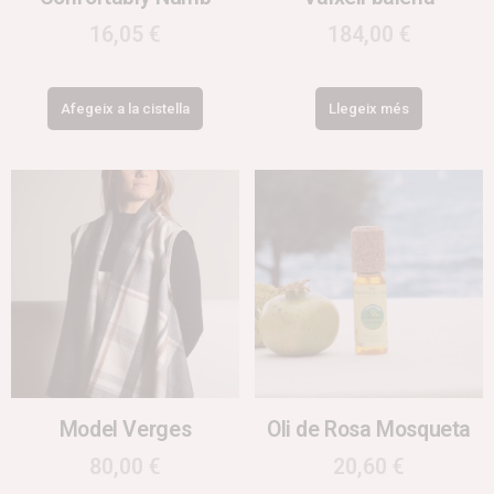
16,05
€
184,00
€
Afegeix a la cistella
Llegeix més
Model Verges
Oli de Rosa Mosqueta
80,00
€
20,60
€