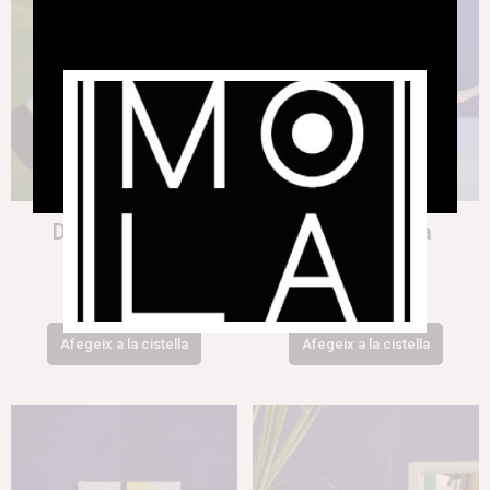
Desodorant AIR
Saler de fusta
12,00
€
24,00
€
Afegeix a la cistella
Afegeix a la cistella