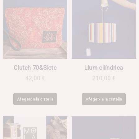
Clutch 70&Siete
Llum cilíndrica
42,00
€
210,00
€
Afegeix a la cistella
Afegeix a la cistella