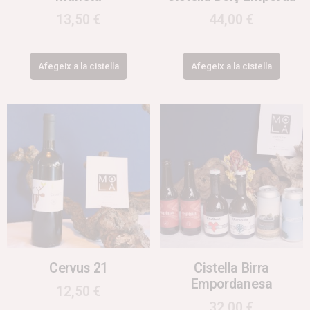
13,50
€
44,00
€
Afegeix a la cistella
Afegeix a la cistella
Cervus 21
Cistella Birra
Empordanesa
12,50
€
32,00
€