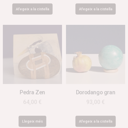
Afegeix a la cistella
Afegeix a la cistella
Pedra Zen
Dorodango gran
64,00
€
93,00
€
Llegeix més
Afegeix a la cistella