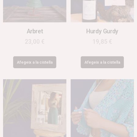
Arbret
Hurdy Gurdy
23,00
€
19,85
€
Afegeix a la cistella
Afegeix a la cistella