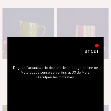
Tancar
Gerra Mola
Llum Alegre
Degut s l’actualització dels stocks la botiga on line de
Mola queda sense servei fins al 30 de Mars.
32,00
€
84,00
€
Disculpeu les molèsties.
Afegeix a la cistella
Llegeix més