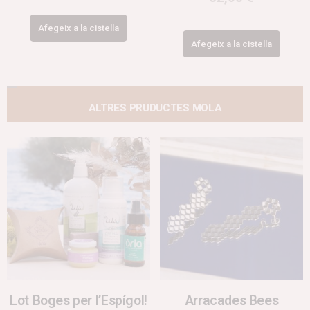
Afegeix a la cistella
Afegeix a la cistella
ALTRES PRUDUCTES MOLA
Lot Boges per l’Espígol!
Arracades Bees