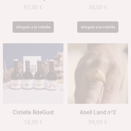
93,00
€
34,00
€
Afegeix a la cistella
Afegeix a la cistella
Cistella BdeGust
Anell Land nº2
18,00
€
99,00
€