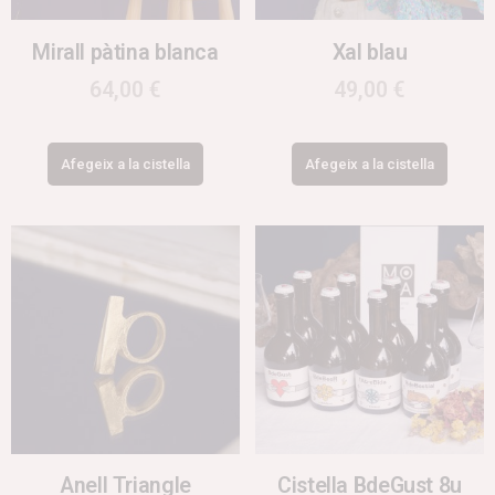
Mirall pàtina blanca
Xal blau
64,00
€
49,00
€
Afegeix a la cistella
Afegeix a la cistella
Anell Triangle
Cistella BdeGust 8u