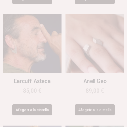
Earcuff Asteca
Anell Geo
85,00
€
89,00
€
Afegeix a la cistella
Afegeix a la cistella