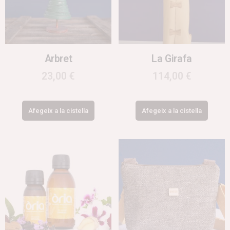
Arbret
La Girafa
23,00
€
114,00
€
Afegeix a la cistella
Afegeix a la cistella