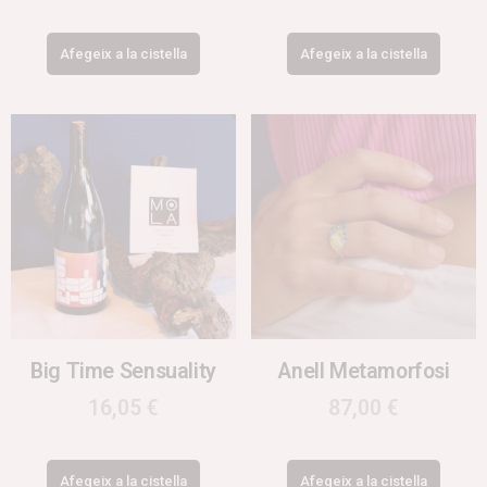
Afegeix a la cistella
Afegeix a la cistella
Big Time Sensuality
Anell Metamorfosi
16,05
€
87,00
€
Afegeix a la cistella
Afegeix a la cistella