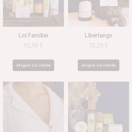
Lot Familiar
Libertango
92,50
€
32,25
€
Afegeix a la cistella
Afegeix a la cistella