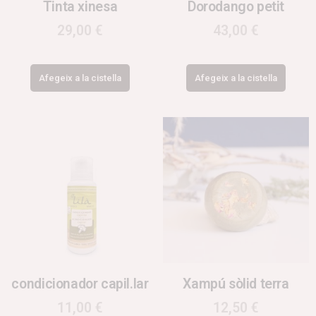
Tinta xinesa
Dorodango petit
29,00
€
43,00
€
Afegeix a la cistella
Afegeix a la cistella
condicionador capil.lar
Xampú sòlid terra
11,00
€
12,50
€