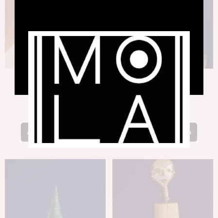
Bola d’autoreg
Llum Macramé
39,00
€
88,00
€
Afegeix a la cistella
Afegeix a la cistella