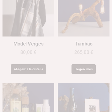
Model Verges
Tumbao
80,00
€
265,00
€
Afegeix a la cistella
Llegeix més