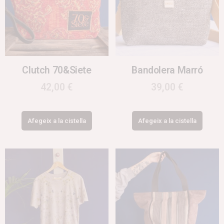
Clutch 70&Siete
Bandolera Marró
42,00
€
39,00
€
Afegeix a la cistella
Afegeix a la cistella