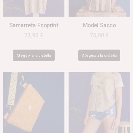
Samarreta Ecoprint
Model Sacco
73,90
€
75,00
€
Afegeix a la cistella
Afegeix a la cistella