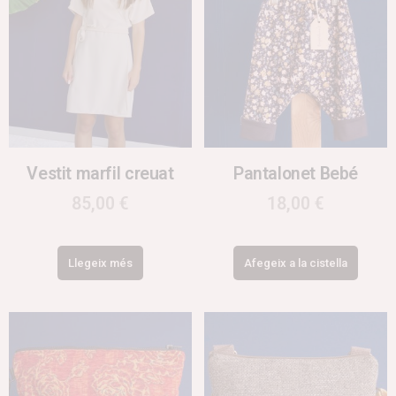
Vestit marfil creuat
Pantalonet Bebé
85,00
€
18,00
€
Llegeix més
Afegeix a la cistella