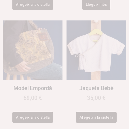
Afegeix a la cistella
Llegeix més
Model Empordà
Jaqueta Bebé
69,00
€
35,00
€
Afegeix a la cistella
Afegeix a la cistella