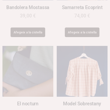
Bandolera Mostassa
Samarreta Ecoprint
39,00
€
74,00
€
Afegeix a la cistella
Afegeix a la cistella
El nocturn
Model Sobrestany