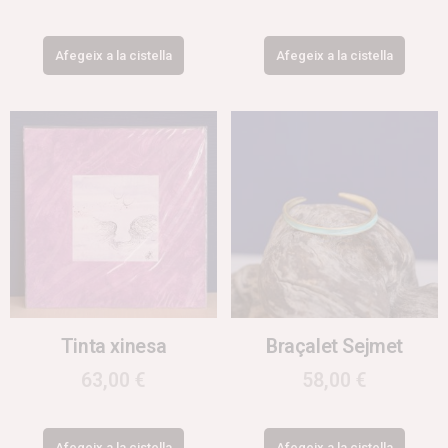
Afegeix a la cistella
Afegeix a la cistella
Tinta xinesa
Braçalet Sejmet
63,00
€
58,00
€
Afegeix a la cistella
Afegeix a la cistella