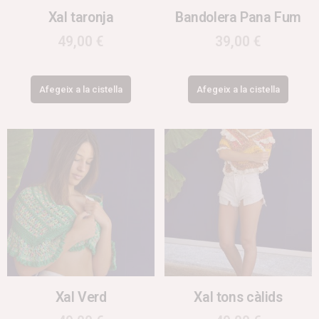
Xal taronja
Bandolera Pana Fum
49,00
€
39,00
€
Afegeix a la cistella
Afegeix a la cistella
Xal Verd
Xal tons càlids