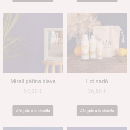
Mirall pàtina blava
Lot nadó
54,00
€
36,80
€
Afegeix a la cistella
Afegeix a la cistella