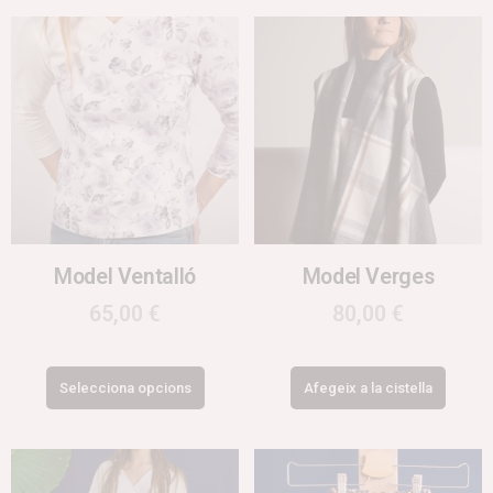
Model Ventalló
Model Verges
65,00
€
80,00
€
Selecciona opcions
Afegeix a la cistella