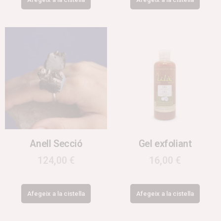
Anell Secció
Gel exfoliant
124,00
€
16,00
€
Afegeix a la cistella
Afegeix a la cistella