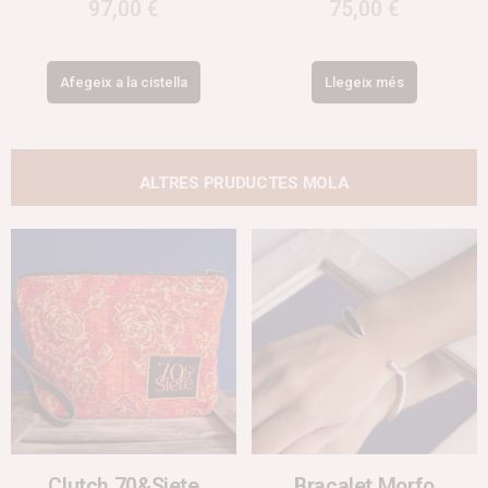
97,00
€
75,00
€
Afegeix a la cistella
Llegeix més
ALTRES PRUDUCTES MOLA
Clutch 70&Siete
Braçalet Morfo