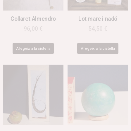
Collaret Almendro
Lot mare i nadó
96,00
€
54,50
€
Afegeix a la cistella
Afegeix a la cistella