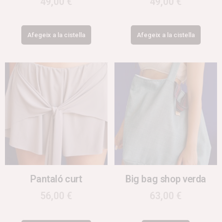
49,00
€
49,00
€
Afegeix a la cistella
Afegeix a la cistella
Pantaló curt
Big bag shop verda
56,00
€
63,00
€