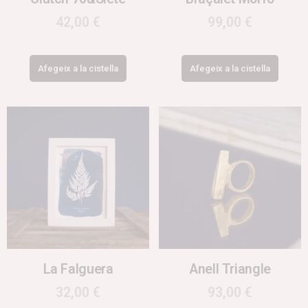
42,00
€
99,00
€
Afegeix a la cistella
Afegeix a la cistella
La Falguera
Anell Triangle
32,00
€
93,00
€