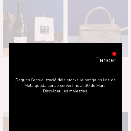
Tancar
Sugar Magnolia
Saler de fusta
23,60
€
24,00
€
Degut s l’actualització dels stocks la botiga on line de
Mola queda sense servei fins al 30 de Mars.
Disculpeu les molèsties.
Afegeix a la cistella
Afegeix a la cistella