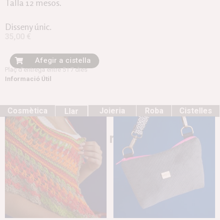
Talla 12 mesos.
Disseny únic.
35,00
€
Afegir a cistella
Plaç d’entrega entre 5 i 7 dies
Informació Útil
Cosmètica
Joieria
Roba
Cistelles
Llar
Productes relacionats