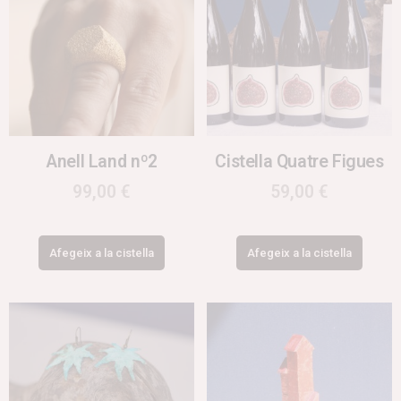
Anell Land nº2
Cistella Quatre Figues
99,00
€
59,00
€
Afegeix a la cistella
Afegeix a la cistella