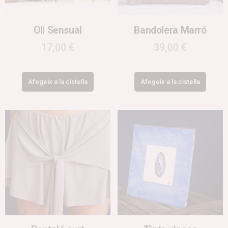
Oli Sensual
Bandolera Marró
17,00
€
39,00
€
Afegeix a la cistella
Afegeix a la cistella