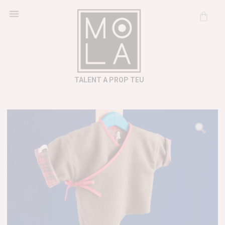
Cosmètica Natural
Informació útil
TALENT A PROP TEU