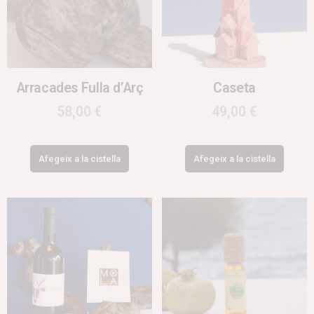
Arracades Fulla d’Arç
Caseta
58,00
€
49,00
€
Afegeix a la cistella
Afegeix a la cistella